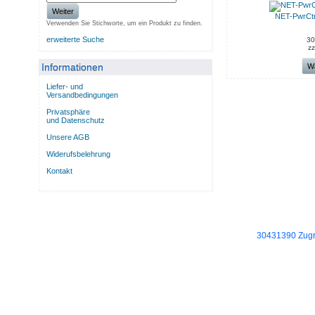
Weiter
NET-PwrCt
Verwenden Sie Stichworte, um ein Produkt zu finden.
erweiterte Suche
30
zz
Informationen
W
Liefer- und
Versandbedingungen
Privatsphäre
und Datenschutz
Unsere AGB
Widerufsbelehrung
Kontakt
30431390 Zugri