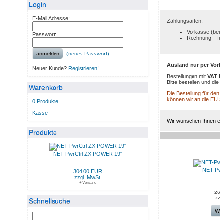
Login
E-Mail Adresse:
Zahlungsarten:
Vorkasse (bei
Passwort:
Rechnung – f
anmelden
(neues Passwort)
Ausland nur per Vor
Neuer Kunde?
Registrieren
!
Bestellungen mit
VAT 
Bitte bestellen und d
Warenkorb
Die Bestellung für de
können wir an die EU
0 Produkte
Kasse
Wir wünschen Ihnen ei
Produkte
NEUE PRODUKTE IM AU
NET-PwrCtrl ZX POWER 19"
NET-Pw
304.00 EUR
zzgl. MwSt.
+ Versand
26
zz
Schnellsuche
W