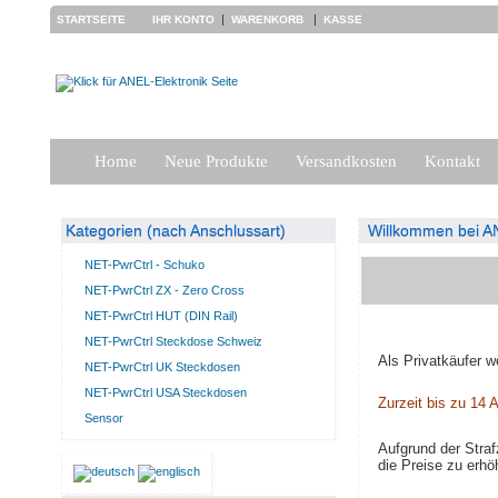
|
|
STARTSEITE
IHR KONTO
WARENKORB
KASSE
Home
Neue Produkte
Versandkosten
Kontakt
Kategorien (nach Anschlussart)
Willkommen bei AN
NET-PwrCtrl - Schuko
NET-PwrCtrl ZX - Zero Cross
NET-PwrCtrl HUT (DIN Rail)
NET-PwrCtrl Steckdose Schweiz
Als Privatkäufer w
NET-PwrCtrl UK Steckdosen
NET-PwrCtrl USA Steckdosen
Zurzeit bis zu 14 A
Sensor
Aufgrund der Stra
die Preise zu erhö