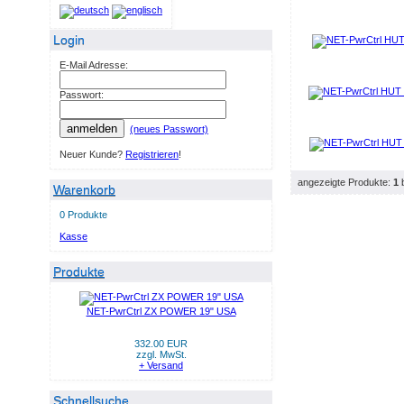
Login
E-Mail Adresse:
Passwort:
anmelden
(neues Passwort)
Neuer Kunde?
Registrieren
!
angezeigte Produkte:
1
Warenkorb
0 Produkte
Kasse
Produkte
NET-PwrCtrl ZX POWER 19" USA
332.00 EUR
zzgl. MwSt.
+ Versand
Schnellsuche