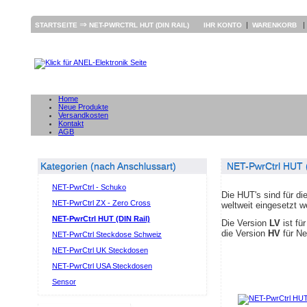
⇒
|
STARTSEITE
NET-PWRCTRL HUT (DIN RAIL)
IHR KONTO
WARENKORB
Home
Neue Produkte
Versandkosten
Kontakt
AGB
Kategorien (nach Anschlussart)
NET-PwrCtrl HUT (
NET-PwrCtrl - Schuko
Die HUT's sind für di
NET-PwrCtrl ZX - Zero Cross
weltweit eingesetzt 
NET-PwrCtrl HUT (DIN Rail)
Die Version
LV
ist fü
die Version
HV
für Ne
NET-PwrCtrl Steckdose Schweiz
NET-PwrCtrl UK Steckdosen
NET-PwrCtrl USA Steckdosen
Sensor