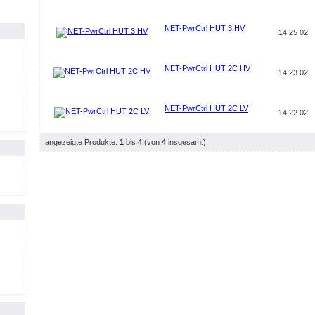
NET-PwrCtrl HUT 3 HV
14 25 02
NET-PwrCtrl HUT 2C HV
14 23 02
NET-PwrCtrl HUT 2C LV
14 22 02
angezeigte Produkte:
1
bis
4
(von
4
insgesamt)