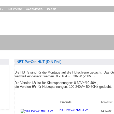
|
|
L)
IHR KONTO
WARENKORB
KASSE
NET-PwrCtrl HUT (DIN Rail)
Die HUT's sind für die Montage auf die Hutschiene gedacht. Das Ger
weltweit eingesetzt werden. 8 x 16A = ~30kW (230V~)
Die Version
LV
ist für Kleinspannungen: 8-30V~/10-40V-,
die Version
HV
für Netzspannungen: 100-240V~ 50-60Hz gedacht.
Produkte
Artikel-Nr.
NET-PwrCtrl HUT 3 LV
14 24 02