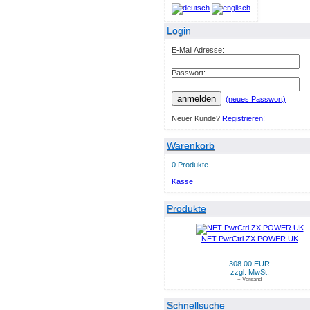
Login
E-Mail Adresse:
Passwort:
anmelden
(neues Passwort)
Neuer Kunde?
Registrieren
!
Warenkorb
0 Produkte
Kasse
Produkte
NET-PwrCtrl ZX POWER UK
308.00 EUR
zzgl. MwSt.
+ Versand
Schnellsuche