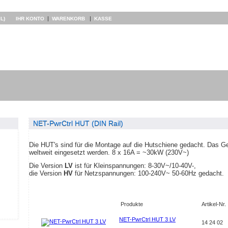
|
|
L)
IHR KONTO
WARENKORB
KASSE
NET-PwrCtrl HUT (DIN Rail)
Die HUT's sind für die Montage auf die Hutschiene gedacht. Das Ger
weltweit eingesetzt werden. 8 x 16A = ~30kW (230V~)
Die Version
LV
ist für Kleinspannungen: 8-30V~/10-40V-,
die Version
HV
für Netzspannungen: 100-240V~ 50-60Hz gedacht.
Produkte
Artikel-Nr.
NET-PwrCtrl HUT 3 LV
14 24 02