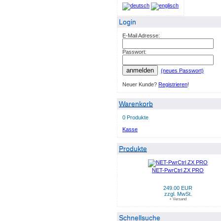
Login
E-Mail Adresse:
Passwort:
anmelden
(neues Passwort)
Neuer Kunde?
Registrieren
!
Warenkorb
0 Produkte
Kasse
Produkte
NET-PwrCtrl ZX PRO
249.00 EUR
zzgl. MwSt.
+ Versand
Schnellsuche