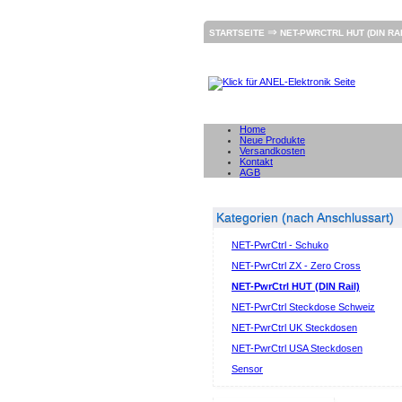
⇒
STARTSEITE
NET-PWRCTRL HUT (DIN RAI
Home
Neue Produkte
Versandkosten
Kontakt
AGB
Kategorien (nach Anschlussart)
NET-PwrCtrl - Schuko
NET-PwrCtrl ZX - Zero Cross
NET-PwrCtrl HUT (DIN Rail)
NET-PwrCtrl Steckdose Schweiz
NET-PwrCtrl UK Steckdosen
NET-PwrCtrl USA Steckdosen
Sensor