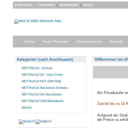
|
|
STARTSEITE
IHR KONTO
WARENKORB
KASSE
Home
Neue Produkte
Versandkosten
Kontakt
Kategorien (nach Anschlussart)
Willkommen bei AN
NET-PwrCtrl - Schuko
NET-PwrCtrl ZX - Zero Cross
NET-PwrCtrl HUT (DIN Rail)
NET-PwrCtrl Steckdose Schweiz
Als Privatkäufer w
NET-PwrCtrl UK Steckdosen
NET-PwrCtrl USA Steckdosen
Zurzeit bis zu 14 A
Sensor
Aufgrund der Stra
die Preise zu erhö