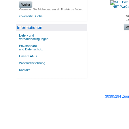
Weiter
NET-PwrCt
Verwenden Sie Stichworte, um ein Produkt zu finden.
erweiterte Suche
30
zz
Informationen
W
Liefer- und
Versandbedingungen
Privatsphäre
und Datenschutz
Unsere AGB
Widerufsbelehrung
Kontakt
30395294 Zugri