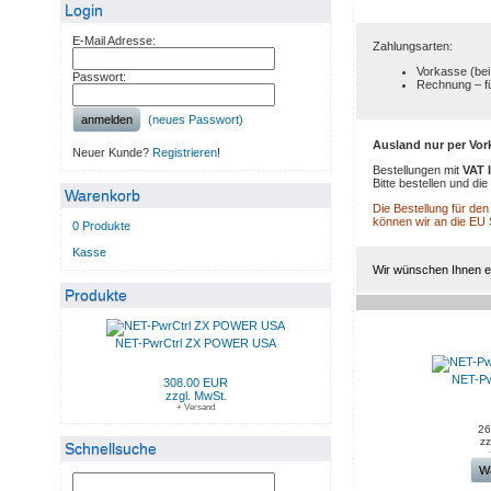
Login
E-Mail Adresse:
Zahlungsarten:
Vorkasse (bei
Passwort:
Rechnung – f
anmelden
(neues Passwort)
Ausland nur per Vor
Neuer Kunde?
Registrieren
!
Bestellungen mit
VAT 
Bitte bestellen und d
Warenkorb
Die Bestellung für de
können wir an die EU
0 Produkte
Kasse
Wir wünschen Ihnen ei
Produkte
NEUE PRODUKTE IM AU
NET-PwrCtrl ZX POWER USA
NET-Pw
308.00 EUR
zzgl. MwSt.
+ Versand
26
zz
Schnellsuche
W