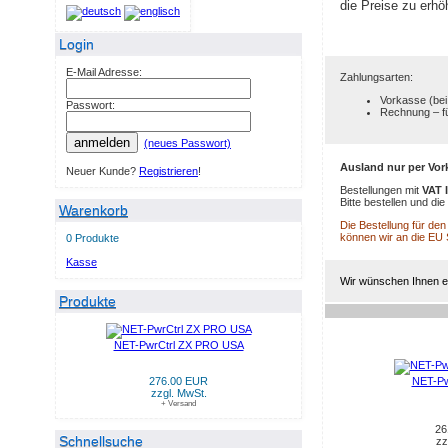
die Preise zu erhö
Login
E-Mail Adresse:
Zahlungsarten:
Vorkasse (bei
Passwort:
Rechnung – f
anmelden
(neues Passwort)
Ausland nur per Vor
Neuer Kunde?
Registrieren
!
Bestellungen mit
VAT 
Bitte bestellen und d
Warenkorb
Die Bestellung für de
können wir an die EU
0 Produkte
Kasse
Wir wünschen Ihnen ei
Produkte
NET-PwrCtrl ZX PRO USA
NEUE PRODUKTE IM AU
276.00 EUR
NET-Pw
zzgl. MwSt.
+ Versand
26
Schnellsuche
zz