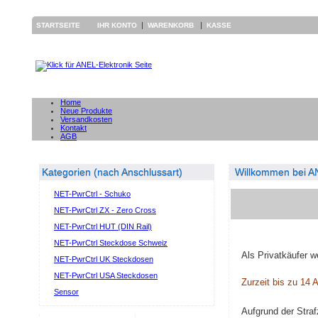
|
|
STARTSEITE
IHR KONTO
WARENKORB
KASSE
Home
Neue Produkte
Versandkosten
Kontakt
AGB
Kategorien (nach Anschlussart)
Willkommen bei AN
NET-PwrCtrl - Schuko
NET-PwrCtrl ZX - Zero Cross
NET-PwrCtrl HUT (DIN Rail)
NET-PwrCtrl Steckdose Schweiz
Als Privatkäufer w
NET-PwrCtrl UK Steckdosen
NET-PwrCtrl USA Steckdosen
Zurzeit bis zu 14 A
Sensor
Aufgrund der Stra