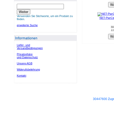
Wa
Weiter
Verwenden Sie Stichworte, um ein Produkt zu
NET-PwrCt
finden.
erweiterte Suche
30
zz
Wa
Informationen
Liefer- und
Versandbedingungen
Privatsphäre
und Datenschutz
Unsere AGB
Widerufsbelehrung
Kontakt
30447600 Zugri