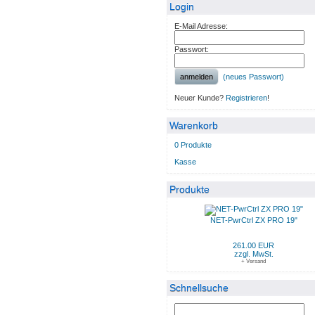
Login
E-Mail Adresse:
Passwort:
anmelden
(neues Passwort)
Neuer Kunde?
Registrieren
!
Warenkorb
0 Produkte
Kasse
Produkte
NET-PwrCtrl ZX PRO 19"
261.00 EUR
zzgl. MwSt.
+ Versand
Schnellsuche