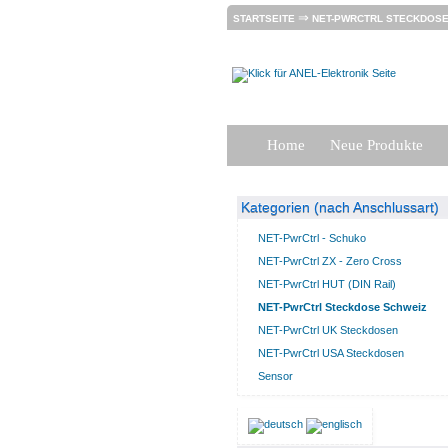
⇒
STARTSEITE
NET-PWRCTRL STECKDOSE
Home
Neue Produkte
Kategorien (nach Anschlussart)
NET-PwrCtrl - Schuko
NET-PwrCtrl ZX - Zero Cross
NET-PwrCtrl HUT (DIN Rail)
NET-PwrCtrl Steckdose Schweiz
NET-PwrCtrl UK Steckdosen
NET-PwrCtrl USA Steckdosen
Sensor