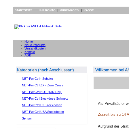
|
|
STARTSEITE
IHR KONTO
WARENKORB
KASSE
Home
Neue Produkte
Versandkosten
Kontakt
AGB
Kategorien (nach Anschlussart)
Willkommen bei AN
NET-PwrCtrl - Schuko
NET-PwrCtrl ZX - Zero Cross
NET-PwrCtrl HUT (DIN Rail)
NET-PwrCtrl Steckdose Schweiz
Als Privatkäufer w
NET-PwrCtrl UK Steckdosen
NET-PwrCtrl USA Steckdosen
Zurzeit bis zu 14 A
Sensor
Aufgrund der Stra