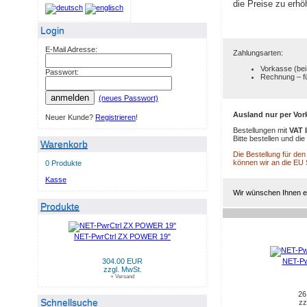
die Preise zu erhö
Login
E-Mail Adresse:
Zahlungsarten:
Vorkasse (bei
Passwort:
Rechnung – f
anmelden
(neues Passwort)
Ausland nur per Vor
Neuer Kunde?
Registrieren
!
Bestellungen mit
VAT 
Bitte bestellen und d
Warenkorb
Die Bestellung für de
können wir an die EU
0 Produkte
Kasse
Wir wünschen Ihnen ei
Produkte
NET-PwrCtrl ZX POWER 19"
NEUE PRODUKTE IM AU
304.00 EUR
NET-Pw
zzgl. MwSt.
+ Versand
26
Schnellsuche
zz