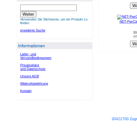
Wa
Weiter
Verwenden Sie Stichworte, um ein Produkt zu
NET-PwrCt
finden.
erweiterte Suche
30
zz
Wa
Informationen
Liefer- und
Versandbedingungen
Privatsphäre
und Datenschutz
Unsere AGB
Widerufsbelehrung
Kontakt
30422700 Zugri