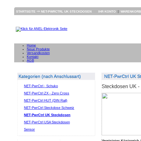
⇒
|
STARTSEITE
NET-PWRCTRL UK STECKDOSEN
IHR KONTO
WARENKOR
Home
Neue Produkte
Versandkosten
Kontakt
AGB
Kategorien (nach Anschlussart)
NET-PwrCtrl UK S
Steckdosen UK -
NET-PwrCtrl - Schuko
NET-PwrCtrl ZX - Zero Cross
NET-PwrCtrl HUT (DIN Rail)
NET-PwrCtrl Steckdose Schweiz
NET-PwrCtrl UK Steckdosen
NET-PwrCtrl USA Steckdosen
Sensor
Vereinigtes Königreich
(