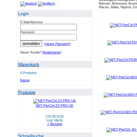
Bahrain, Botswana, Brunei
Macau, Malta, Nigeria, O
Login
E-Mail Adresse:
Passwort:
anmelden
(neues Passwort)
Neuer Kunde?
Registrieren
!
Warenkorb
0 Produkte
Kasse
Produkte
NET-PwrCtrl ZX PRO UK
276.00 EUR
zzgl. MwSt.
+ Versand
Schnellsuche