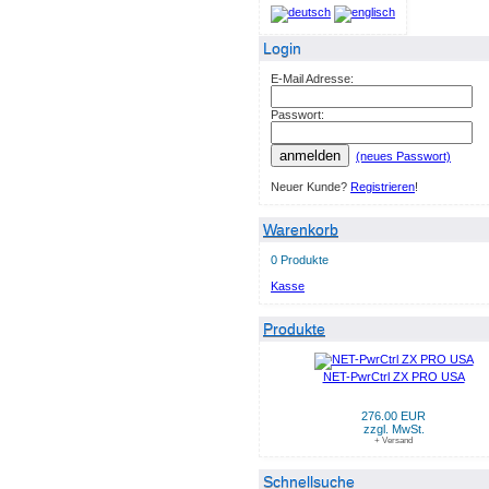
Login
E-Mail Adresse:
Passwort:
anmelden
(neues Passwort)
Neuer Kunde?
Registrieren
!
Warenkorb
0 Produkte
Kasse
Produkte
NET-PwrCtrl ZX PRO USA
276.00 EUR
zzgl. MwSt.
+ Versand
Schnellsuche