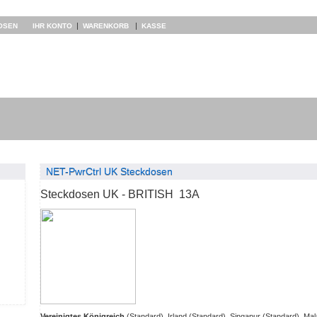
|
|
OSEN
IHR KONTO
WARENKORB
KASSE
NET-PwrCtrl UK Steckdosen
Steckdosen UK - BRITISH 13A
Vereinigtes Königreich
(Standard), Irland (Standard), Singapur (Standard), Mal