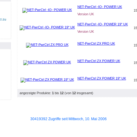
NET-PwrCtrl -IO- POWER UK
15
Version UK
t zu
NET-PwrCtrl -IO- POWER 19" UK
15
Version UK
NET-PwrCtrl ZX PRO UK
15
NET-PwrCtrl ZX POWER UK
15
NET-PwrCtrl ZX POWER 19" UK
15
angezeigte Produkte:
1
bis
12
(von
12
insgesamt)
30419392 Zugriffe seit Mittwoch, 10. Mai 2006