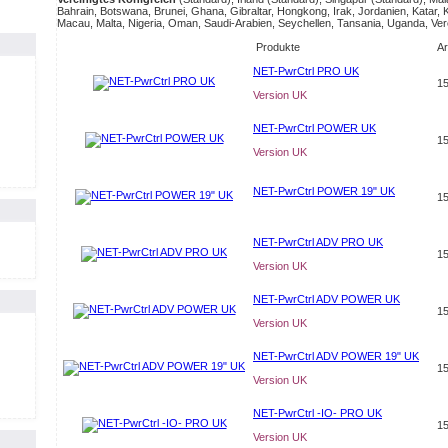
Bahrain, Botswana, Brunei, Ghana, Gibraltar, Hongkong, Irak, Jordanien, Katar, 
Macau, Malta, Nigeria, Oman, Saudi-Arabien, Seychellen, Tansania, Uganda, Ver
Produkte
Ar
NET-PwrCtrl PRO UK
15
Version UK
NET-PwrCtrl POWER UK
15
Version UK
NET-PwrCtrl POWER 19" UK
15
NET-PwrCtrl ADV PRO UK
15
Version UK
NET-PwrCtrl ADV POWER UK
15
Version UK
NET-PwrCtrl ADV POWER 19" UK
15
Version UK
NET-PwrCtrl -IO- PRO UK
15
Version UK