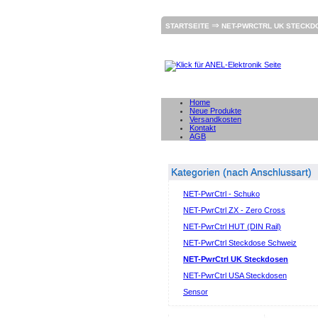
⇒
STARTSEITE
NET-PWRCTRL UK STECKD
Home
Neue Produkte
Versandkosten
Kontakt
AGB
Kategorien (nach Anschlussart)
NET-PwrCtrl - Schuko
NET-PwrCtrl ZX - Zero Cross
NET-PwrCtrl HUT (DIN Rail)
NET-PwrCtrl Steckdose Schweiz
NET-PwrCtrl UK Steckdosen
NET-PwrCtrl USA Steckdosen
Sensor