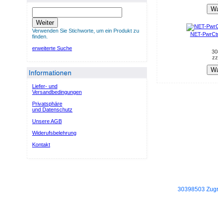
Wa
Weiter
Verwenden Sie Stichworte, um ein Produkt zu
NET-PwrCt
finden.
erweiterte Suche
30
zz
Wa
Informationen
Liefer- und
Versandbedingungen
Privatsphäre
und Datenschutz
Unsere AGB
Widerufsbelehrung
Kontakt
30398503 Zugri