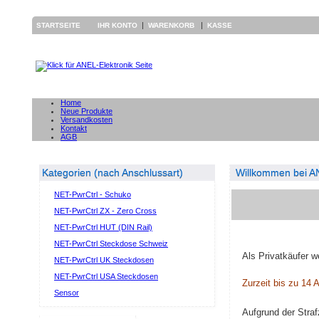
|
|
STARTSEITE
IHR KONTO
WARENKORB
KASSE
Home
Neue Produkte
Versandkosten
Kontakt
AGB
Kategorien (nach Anschlussart)
Willkommen bei AN
NET-PwrCtrl - Schuko
NET-PwrCtrl ZX - Zero Cross
NET-PwrCtrl HUT (DIN Rail)
NET-PwrCtrl Steckdose Schweiz
Als Privatkäufer w
NET-PwrCtrl UK Steckdosen
NET-PwrCtrl USA Steckdosen
Zurzeit bis zu 14 A
Sensor
Aufgrund der Stra