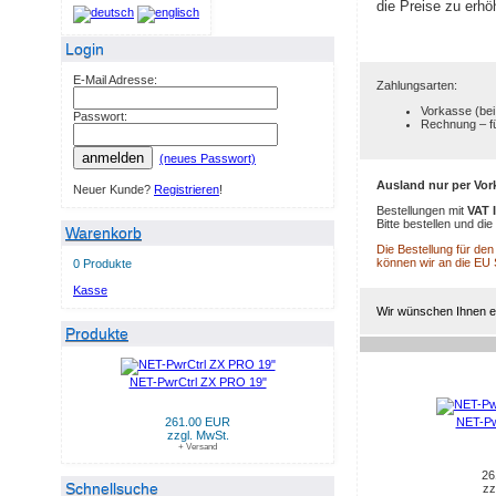
die Preise zu erhö
Login
E-Mail Adresse:
Zahlungsarten:
Vorkasse (bei
Passwort:
Rechnung – f
anmelden
(neues Passwort)
Ausland nur per Vor
Neuer Kunde?
Registrieren
!
Bestellungen mit
VAT 
Bitte bestellen und d
Warenkorb
Die Bestellung für de
können wir an die EU
0 Produkte
Kasse
Wir wünschen Ihnen ei
Produkte
NET-PwrCtrl ZX PRO 19"
NEUE PRODUKTE IM AU
261.00 EUR
NET-Pw
zzgl. MwSt.
+ Versand
26
Schnellsuche
zz