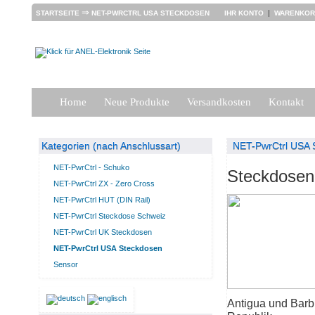
⇒
|
STARTSEITE
NET-PWRCTRL USA STECKDOSEN
IHR KONTO
WARENKO
Home
Neue Produkte
Versandkosten
Kontakt
Kategorien (nach Anschlussart)
NET-PwrCtrl USA 
NET-PwrCtrl - Schuko
Steckdose
NET-PwrCtrl ZX - Zero Cross
NET-PwrCtrl HUT (DIN Rail)
NET-PwrCtrl Steckdose Schweiz
NET-PwrCtrl UK Steckdosen
NET-PwrCtrl USA Steckdosen
Sensor
Antigua und Bar