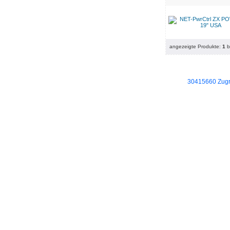
angezeigte Produkte:
1
b
30415660 Zugri