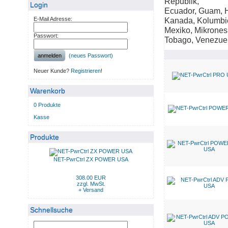
Republik,
Login
Ecuador, Guam, H
E-Mail Adresse:
Kanada, Kolumbi
Mexiko, Mikrones
Passwort:
Tobago, Venezue
anmelden
(neues Passwort)
Neuer Kunde?
Registrieren
!
Warenkorb
0 Produkte
Kasse
Produkte
NET-PwrCtrl ZX POWER USA
308.00 EUR
zzgl. MwSt.
+ Versand
Schnellsuche