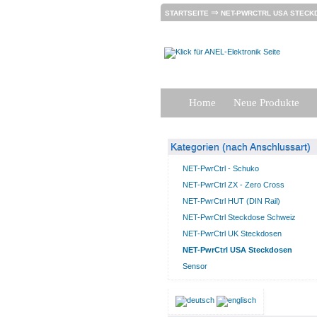
⇒
STARTSEITE
NET-PWRCTRL USA STECK
Home
Neue Produkte
Kategorien (nach Anschlussart)
NET-PwrCtrl - Schuko
NET-PwrCtrl ZX - Zero Cross
NET-PwrCtrl HUT (DIN Rail)
NET-PwrCtrl Steckdose Schweiz
NET-PwrCtrl UK Steckdosen
NET-PwrCtrl USA Steckdosen
Sensor