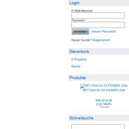
Login
E-Mail Adresse:
Passwort:
anmelden
(neues Passwort)
Neuer Kunde?
Registrieren
!
Warenkorb
0 Produkte
Kasse
Produkte
NET-PwrCtrl ZX POWER USA
308.00 EUR
zzgl. MwSt.
+ Versand
Schnellsuche