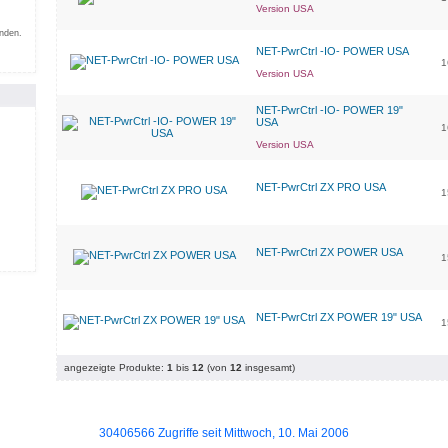
Version USA
inden.
NET-PwrCtrl -IO- POWER USA
1
Version USA
NET-PwrCtrl -IO- POWER 19"
USA
1
Version USA
NET-PwrCtrl ZX PRO USA
1
NET-PwrCtrl ZX POWER USA
1
NET-PwrCtrl ZX POWER 19" USA
1
angezeigte Produkte:
1
bis
12
(von
12
insgesamt)
30406566 Zugriffe seit Mittwoch, 10. Mai 2006