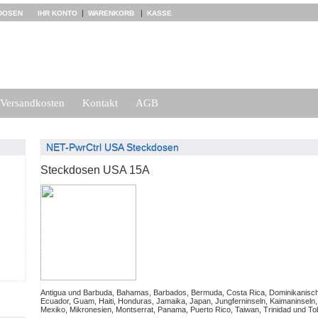
|
|
DOSEN
IHR KONTO
WARENKORB
KASSE
Versandkosten
Kontakt
AGB
NET-PwrCtrl USA Steckdosen
Steckdosen USA 15A
Antigua und Barbuda, Bahamas, Barbados, Bermuda, Costa Rica, Dominikanisch
Ecuador, Guam, Haiti, Honduras, Jamaika, Japan, Jungferninseln, Kaimaninseln
Mexiko, Mikronesien, Montserrat, Panama, Puerto Rico, Taiwan, Trinidad und T