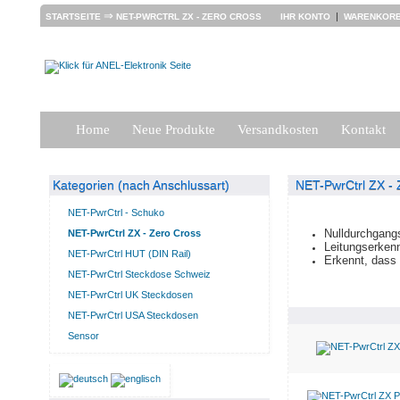
⇒
|
STARTSEITE
NET-PWRCTRL ZX - ZERO CROSS
IHR KONTO
WARENKOR
Home
Neue Produkte
Versandkosten
Kontakt
Kategorien (nach Anschlussart)
NET-PwrCtrl ZX - 
NET-PwrCtrl - Schuko
Nulldurchgang
NET-PwrCtrl ZX - Zero Cross
Leitungserkenn
NET-PwrCtrl HUT (DIN Rail)
Erkennt, dass 
NET-PwrCtrl Steckdose Schweiz
NET-PwrCtrl UK Steckdosen
NET-PwrCtrl USA Steckdosen
Sensor