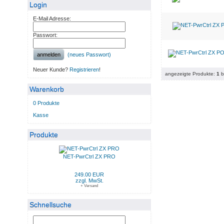
Login
E-Mail Adresse:
Passwort:
anmelden
(neues Passwort)
Neuer Kunde?
Registrieren
!
angezeigte Produkte:
1
b
Warenkorb
0 Produkte
Kasse
Produkte
NET-PwrCtrl ZX PRO
249.00 EUR
zzgl. MwSt.
+ Versand
Schnellsuche