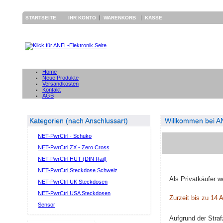
|
|
STARTSEITE
IHR KONTO
WARENKORB
KASSE
Home
Neue Produkte
Versandkosten
Kontakt
AGB
Kategorien (nach Anschlussart)
Willkommen bei AN
NET-PwrCtrl - Schuko
NET-PwrCtrl ZX - Zero Cross
NET-PwrCtrl HUT (DIN Rail)
NET-PwrCtrl Steckdose Schweiz
Als Privatkäufer w
NET-PwrCtrl UK Steckdosen
NET-PwrCtrl USA Steckdosen
Zurzeit bis zu 14 A
Sensor
Aufgrund der Stra