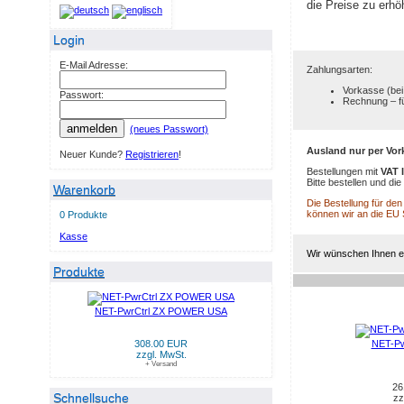
die Preise zu erhö
Login
E-Mail Adresse:
Zahlungsarten:
Vorkasse (bei
Passwort:
Rechnung – f
anmelden
(neues Passwort)
Ausland nur per Vor
Neuer Kunde?
Registrieren
!
Bestellungen mit
VAT 
Bitte bestellen und d
Warenkorb
Die Bestellung für de
können wir an die EU
0 Produkte
Kasse
Wir wünschen Ihnen ei
Produkte
NET-PwrCtrl ZX POWER USA
NEUE PRODUKTE IM AU
308.00 EUR
NET-Pw
zzgl. MwSt.
+ Versand
26
Schnellsuche
zz