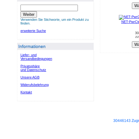
Wa
Weiter
Verwenden Sie Stichworte, um ein Produkt zu
NET-PwrCt
finden.
erweiterte Suche
30
zz
Wa
Informationen
Liefer- und
Versandbedingungen
Privatsphäre
und Datenschutz
Unsere AGB
Widerufsbelehrung
Kontakt
30446143 Zugri