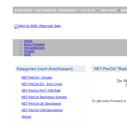
⇒
⇒
|
STARTSEITE
NET-PWRCTRL "REDUNDANT"
10 32 00
IHR KONTO
WA
Home
Neue Produkte
Versandkosten
Kontakt
AGB
Kategorien (nach Anschlussart)
NET-PwrCtrl "Red
NET-PwrCtrl - Schuko
Die N
NET-PwrCtrl ZX - Zero Cross
S
NET-PwrCtrl HUT (DIN Rail)
NET-PwrCtrl Steckdose Schweiz
Es gibt keine Produkte in
NET-PwrCtrl UK Steckdosen
NET-PwrCtrl USA Steckdosen
Sensor