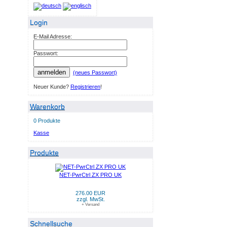
Login
E-Mail Adresse:
Passwort:
anmelden
(neues Passwort)
Neuer Kunde?
Registrieren
!
Warenkorb
0 Produkte
Kasse
Produkte
NET-PwrCtrl ZX PRO UK
276.00 EUR
zzgl. MwSt.
+ Versand
Schnellsuche