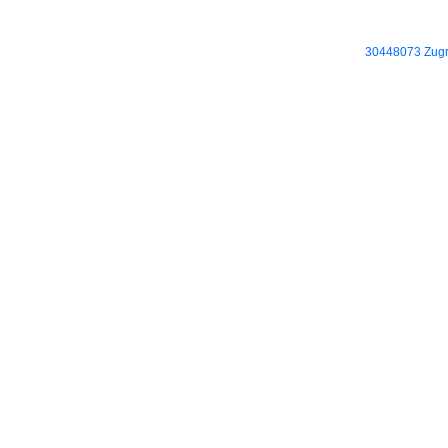
30448073 Zugri