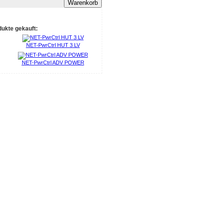
Warenkorb
dukte gekauft:
NET-PwrCtrl HUT 3 LV
NET-PwrCtrl ADV POWER