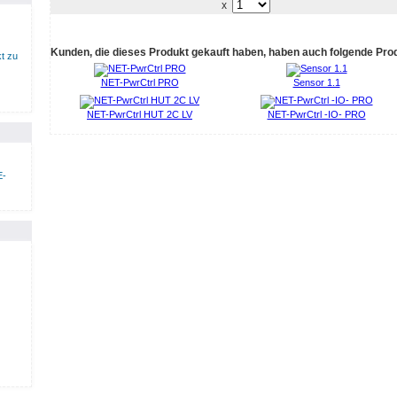
x
Kunden, die dieses Produkt gekauft haben, haben auch folgende Pro
t zu
NET-PwrCtrl PRO
Sensor 1.1
NET-PwrCtrl HUT 2C LV
NET-PwrCtrl -IO- PRO
E-