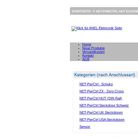
⇒
STARTSEITE
NET-PWRCTRL HUT EX(TEN
Home
Neue Produkte
Versandkosten
Kontakt
AGB
Kategorien (nach Anschlussart)
NET-PwrCtrl - Schuko
NET-PwrCtrl ZX - Zero Cross
NET-PwrCtrl HUT (DIN Rail)
NET-PwrCtrl Steckdose Schweiz
NET-PwrCtrl UK Steckdosen
NET-PwrCtrl USA Steckdosen
Sensor