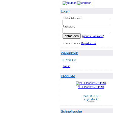
Login
E-Mail Adresse:
Passwort:
anmelden
(neues Passwort)
Neuer Kunde?
Registrieren
!
Warenkorb
0 Produkte
Kasse
Produkte
NET-PwrCtrl ZX PRO
249.00 EUR
zzgl. MwSt.
+ Versand
Schnellsuche