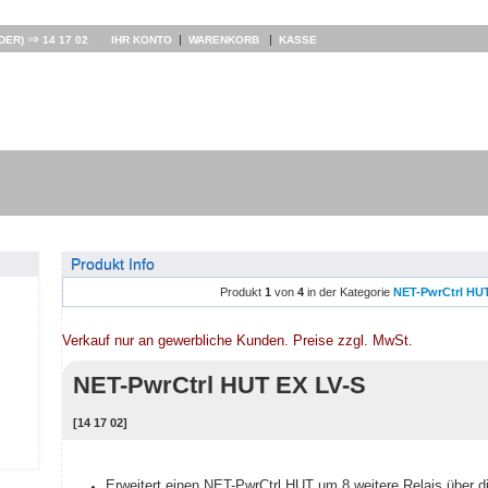
⇒
|
|
DER)
14 17 02
IHR KONTO
WARENKORB
KASSE
Produkt Info
Produkt
1
von
4
in der Kategorie
NET-PwrCtrl HUT
Verkauf nur an gewerbliche Kunden. Preise zzgl. MwSt.
NET-PwrCtrl HUT EX LV-S
[14 17 02]
Erweitert einen NET-PwrCtrl HUT um 8 weitere Relais über di