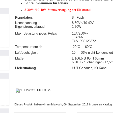
Schraubklemmen für Relais.
8-30V~/10-40V-
Stromversorgung der Elektronik.
Kenndaten
:
8 - Fach
Nennspannung
8-30V~/10-40V-
Eigenstromverbrauch
1,60W
Max. Belastung jedes Relais
16A/250V~
16A/14-
TÜV R50126372
Temperaturbereich
-20°C...+60°C
Luftfeuchtigkeit
10 ... 90% nicht kondensiert
Maße
L 106,5 B 95 H 63mm
6 HUT - Sicherungen (17,
Lieferumfang
HUT-Gehäuse, IO-Kabel
Dieses Produkt haben wir am Mittwoch, 06. September 2017 in unseren Katalo