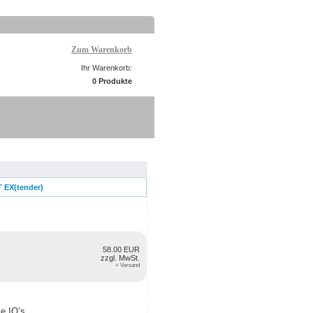
Zum Warenkorb
Ihr Warenkorb:
0 Produkte
 EX(tender)
58.00 EUR
zzgl. MwSt.
+ Versand
e IO’s.