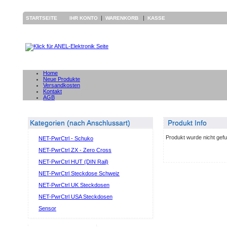
|
|
STARTSEITE
IHR KONTO
WARENKORB
KASSE
Home
Neue Produkte
Versandkosten
Kontakt
AGB
Kategorien (nach Anschlussart)
Produkt Info
Produkt wurde nicht gef
NET-PwrCtrl - Schuko
NET-PwrCtrl ZX - Zero Cross
NET-PwrCtrl HUT (DIN Rail)
NET-PwrCtrl Steckdose Schweiz
NET-PwrCtrl UK Steckdosen
NET-PwrCtrl USA Steckdosen
Sensor