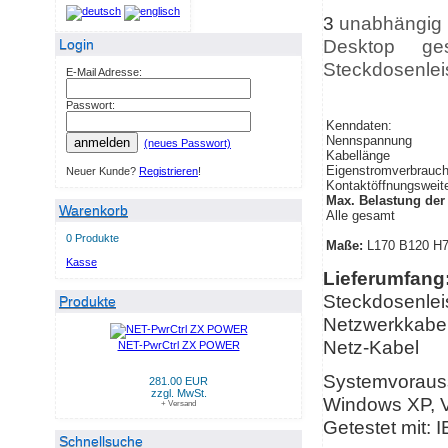
3
unabhängig ü
Desktop ge
Login
Steckdosenlei
E-Mail Adresse:
Passwort:
Kenndaten:
Nennspannung
anmelden
(neues Passwort)
Kabellänge
Eigenstromverbrauc
Neuer Kunde?
Registrieren
!
Kontaktöffnungsweit
Max. Belastung der
Warenkorb
Alle gesamt
0 Produkte
Maße:
L170 B120 
Kasse
Lieferumfang
Steckdosenlei
Produkte
Netzwerkkabe
Netz-Kabel
NET-PwrCtrl ZX POWER
Systemvoraus
281.00 EUR
zzgl. MwSt.
Windows XP, Vi
+ Versand
Getestet mit: 
Schnellsuche