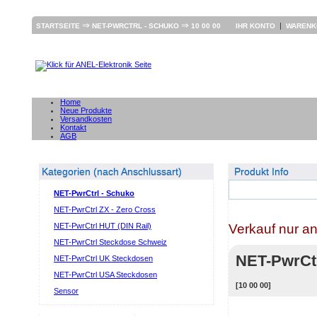
⇒
⇒
|
STARTSEITE
NET-PWRCTRL - SCHUKO
10 00 00
IHR KONTO
WAREN
Home
Neue Produkte
Versandkosten
Kontakt
AGB
Kategorien (nach Anschlussart)
Produkt Info
NET-PwrCtrl - Schuko
NET-PwrCtrl ZX - Zero Cross
Verkauf nur a
NET-PwrCtrl HUT (DIN Rail)
NET-PwrCtrl Steckdose Schweiz
NET-PwrCt
NET-PwrCtrl UK Steckdosen
NET-PwrCtrl USA Steckdosen
[10 00 00]
Sensor