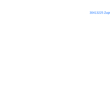
30413225 Zugri