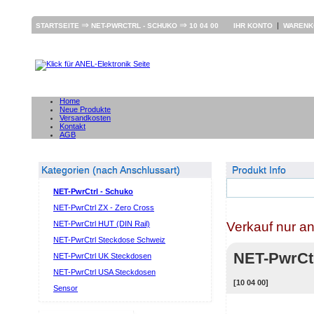
⇒
⇒
|
STARTSEITE
NET-PWRCTRL - SCHUKO
10 04 00
IHR KONTO
WAREN
Home
Neue Produkte
Versandkosten
Kontakt
AGB
Kategorien (nach Anschlussart)
Produkt Info
NET-PwrCtrl - Schuko
NET-PwrCtrl ZX - Zero Cross
Verkauf nur a
NET-PwrCtrl HUT (DIN Rail)
NET-PwrCtrl Steckdose Schweiz
NET-PwrCtr
NET-PwrCtrl UK Steckdosen
NET-PwrCtrl USA Steckdosen
[10 04 00]
Sensor