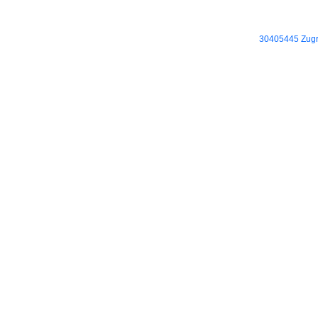
30405445 Zugri