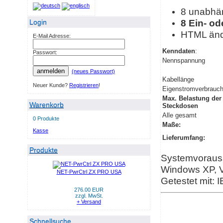
8 unabhän
8 Ein- od
Login
HTML änd
E-Mail Adresse:
Kenndaten
:
Passwort:
Nennspannung
anmelden
(neues Passwort)
Kabellänge
Neuer Kunde?
Registrieren
!
Eigenstromverbrauc
Max. Belastung der
Warenkorb
Steckdosen
Alle gesamt
0 Produkte
Maße:
Kasse
Lieferumfang:
Produkte
Systemvoraus
Windows XP, Vi
NET-PwrCtrl ZX PRO USA
Getestet mit: 
276.00 EUR
zzgl. MwSt.
+ Versand
Schnellsuche