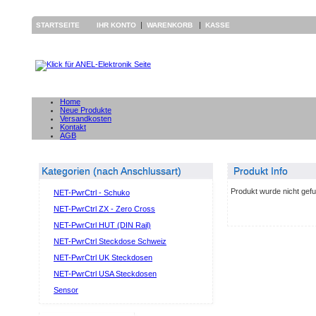
|
|
STARTSEITE
IHR KONTO
WARENKORB
KASSE
Home
Neue Produkte
Versandkosten
Kontakt
AGB
Kategorien (nach Anschlussart)
Produkt Info
Produkt wurde nicht gef
NET-PwrCtrl - Schuko
NET-PwrCtrl ZX - Zero Cross
NET-PwrCtrl HUT (DIN Rail)
NET-PwrCtrl Steckdose Schweiz
NET-PwrCtrl UK Steckdosen
NET-PwrCtrl USA Steckdosen
Sensor