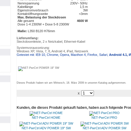
Nennspannung
230V~ 50Hz
Kabellänge
1,5 m
Eigenstromverbrauch
3W
Kontaktöffnungsweite
<3mm
Max. Belastung der Steckdosen
Alle gesamt
4600 W
Dose 1-4 2300W + Dose 5-8 2300W
Maße:
L350 B120 H76mm
Lieferumfang:
Steckdosenleiste, 2 x Netzkabel, Ethernet-Kabel
Systemvoraussetzung:
Windows XP, Vista, 7, 8, Android 4, iPad, Netzwerk.
Getestet mit: IE8-10, Chrome, Opera, Maxthon 4, Firefox, Safari,
Android 4.1, i
Dieses Produkt haben wir am Mittwoch, 18. März 2009 in unseren Katalog aufgenommen.
x
Kunden, die dieses Produkt gekauft haben, haben auch folgende Pro
NET-PwrCtrl HOME
NET-PwrCtrl PRO
NET-PwrCtrl ADV POWER 19" SW
NET-PwrCtrl ADV POWER SW