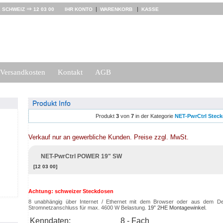
⇒
|
|
 SCHWEIZ
12 03 00
IHR KONTO
WARENKORB
KASSE
Versandkosten
Kontakt
AGB
Produkt Info
Produkt
3
von
7
in der Kategorie
NET-PwrCtrl Stec
Verkauf nur an gewerbliche Kunden. Preise zzgl. MwSt.
NET-PwrCtrl POWER 19" SW
[12 03 00]
Achtung: schweizer Steckdosen
8 unabhängig über Internet / Ethernet mit dem Browser oder aus dem D
Stromnetzanschluss für max. 4600 W Belastung
.
19” 2HE Montagewinkel.
Kenndaten:
8 - Fach