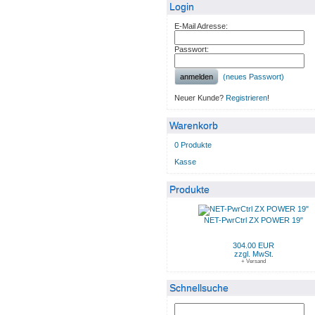
Login
E-Mail Adresse:
Passwort:
anmelden
(neues Passwort)
Neuer Kunde?
Registrieren
!
Warenkorb
0 Produkte
Kasse
Produkte
NET-PwrCtrl ZX POWER 19"
304.00 EUR
zzgl. MwSt.
+ Versand
Schnellsuche