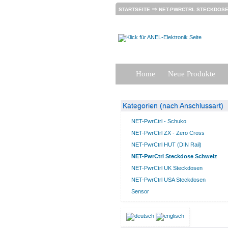
⇒
STARTSEITE
NET-PWRCTRL STECKDOSE
Home
Neue Produkte
Kategorien (nach Anschlussart)
NET-PwrCtrl - Schuko
NET-PwrCtrl ZX - Zero Cross
NET-PwrCtrl HUT (DIN Rail)
NET-PwrCtrl Steckdose Schweiz
NET-PwrCtrl UK Steckdosen
NET-PwrCtrl USA Steckdosen
Sensor