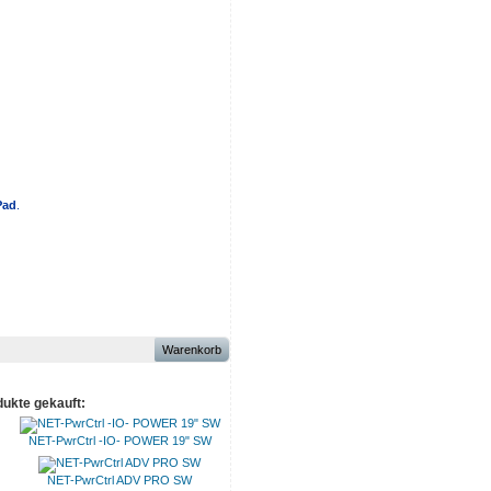
Pad
.
Warenkorb
dukte gekauft:
NET-PwrCtrl -IO- POWER 19" SW
NET-PwrCtrl ADV PRO SW