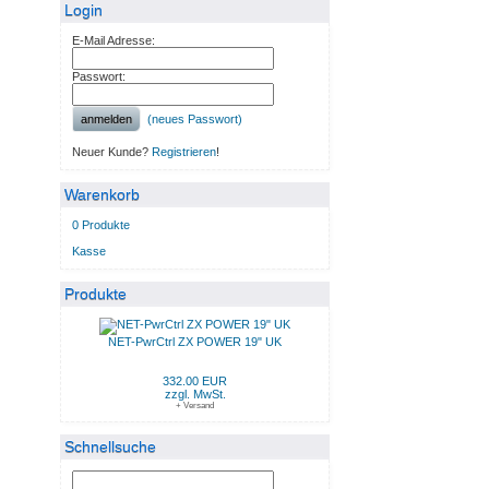
Login
E-Mail Adresse:
Passwort:
anmelden
(neues Passwort)
Neuer Kunde?
Registrieren
!
Warenkorb
0 Produkte
Kasse
Produkte
NET-PwrCtrl ZX POWER 19" UK
332.00 EUR
zzgl. MwSt.
+ Versand
Schnellsuche