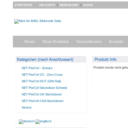
|
|
STARTSEITE
IHR KONTO
WARENKORB
KASSE
Home
Neue Produkte
Versandkosten
Kontakt
Kategorien (nach Anschlussart)
Produkt Info
Produkt wurde nicht gef
NET-PwrCtrl - Schuko
NET-PwrCtrl ZX - Zero Cross
NET-PwrCtrl HUT (DIN Rail)
NET-PwrCtrl Steckdose Schweiz
NET-PwrCtrl UK Steckdosen
NET-PwrCtrl USA Steckdosen
Sensor