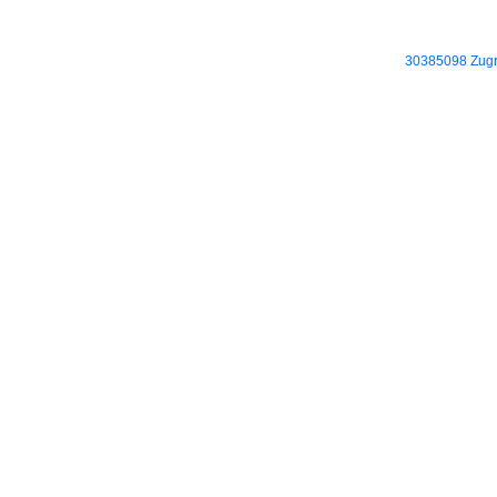
30385098 Zugri