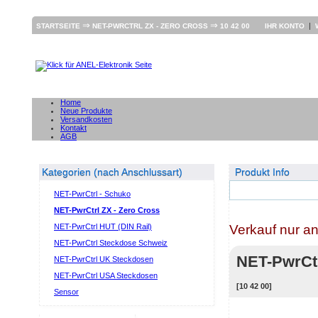
⇒
⇒
|
STARTSEITE
NET-PWRCTRL ZX - ZERO CROSS
10 42 00
IHR KONTO
Home
Neue Produkte
Versandkosten
Kontakt
AGB
Kategorien (nach Anschlussart)
Produkt Info
NET-PwrCtrl - Schuko
NET-PwrCtrl ZX - Zero Cross
Verkauf nur a
NET-PwrCtrl HUT (DIN Rail)
NET-PwrCtrl Steckdose Schweiz
NET-PwrCt
NET-PwrCtrl UK Steckdosen
NET-PwrCtrl USA Steckdosen
[10 42 00]
Sensor