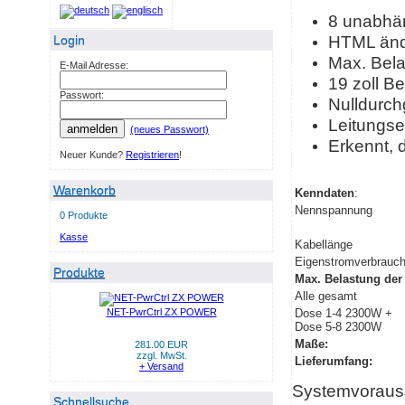
8 unabhän
HTML änd
Login
Max. Bel
E-Mail Adresse:
19 zoll Be
Passwort:
Nulldurch
Leitungse
anmelden
(neues Passwort)
Erkennt, d
Neuer Kunde?
Registrieren
!
Warenkorb
Kenndaten
:
Nennspannung
0 Produkte
Kasse
Kabellänge
Eigenstromverbrauc
Produkte
Max. Belastung der
Alle gesamt
NET-PwrCtrl ZX POWER
Dose 1-4 2300W +
Dose 5-8 2300W
Maße:
281.00 EUR
zzgl. MwSt.
Lieferumfang:
+ Versand
Systemvoraus
Schnellsuche