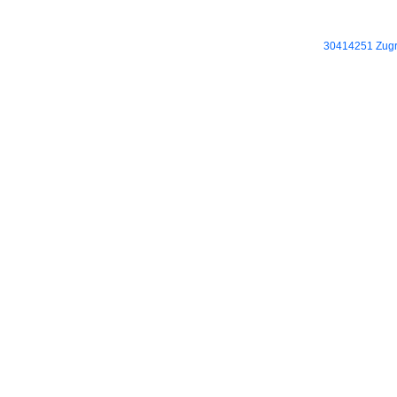
30414251 Zugri