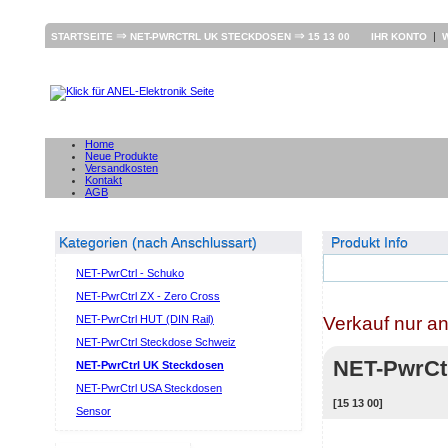
⇒
⇒
|
STARTSEITE
NET-PWRCTRL UK STECKDOSEN
15 13 00
IHR KONTO
Home
Neue Produkte
Versandkosten
Kontakt
AGB
Kategorien (nach Anschlussart)
Produkt Info
NET-PwrCtrl - Schuko
NET-PwrCtrl ZX - Zero Cross
Verkauf nur a
NET-PwrCtrl HUT (DIN Rail)
NET-PwrCtrl Steckdose Schweiz
NET-PwrCt
NET-PwrCtrl UK Steckdosen
NET-PwrCtrl USA Steckdosen
[15 13 00]
Sensor