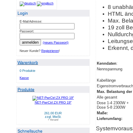
8 unabhän
HTML änd
Login
Max. Bel
E-Mail Adresse:
19 zoll Be
Passwort:
Nulldurch
Leitungse
anmelden
(neues Passwort)
Erkennt, d
Neuer Kunde?
Registrieren
!
Warenkorb
Kenndaten
:
Nennspannung
0 Produkte
Kasse
Kabellänge
Eigenstromverbrauc
Produkte
Max. Belastung der
Alle gesamt
NET-PwrCtrl ZX PRO 19"
Dose 1-4 2300W +
Dose 5-8 2300W
Maße:
261.00 EUR
zzgl. MwSt.
Lieferumfang:
+ Versand
Systemvoraus
Schnellsuche