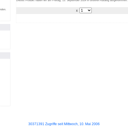
Dieses Produkt haben wir am Freitag, 13. September 2024 in unseren Katalog aufgenommen.
inden.
x
30371391 Zugriffe seit Mittwoch, 10. Mai 2006