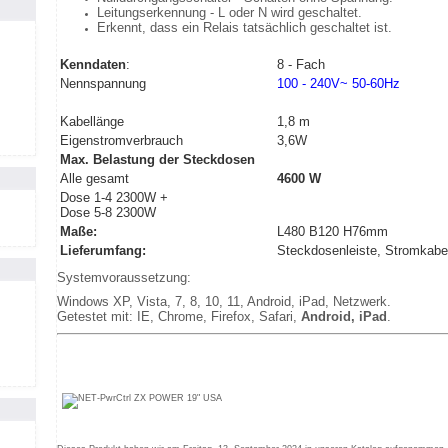
Leitungserkennung - L oder N wird geschaltet.
Erkennt, dass ein Relais tatsächlich geschaltet ist.
Kenndaten
:
8 - Fach
Nennspannung
100 - 240V~ 50
-60
Hz
Kabellänge
1,8 m
Eigenstromverbrauch
3,6W
Max. Belastung der Steckdosen
Alle gesamt
4600 W
Dose 1-4 2300W +
Dose 5-8 2300W
Maße:
L480 B120 H76mm
Lieferumfang:
Steckdosenleiste, Stromkabel
Systemvoraussetzung:
Windows XP, Vista, 7, 8, 10, 11, Android, iPad, Netzwerk.
Getestet mit: IE, Chrome, Firefox, Safari,
Android, iPad
.