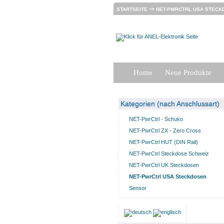
⇒
STARTSEITE
NET-PWRCTRL USA STECK
Home
Neue Produkte
Kategorien (nach Anschlussart)
NET-PwrCtrl - Schuko
NET-PwrCtrl ZX - Zero Cross
NET-PwrCtrl HUT (DIN Rail)
NET-PwrCtrl Steckdose Schweiz
NET-PwrCtrl UK Steckdosen
NET-PwrCtrl USA Steckdosen
Sensor