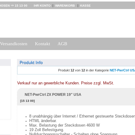
⇒
|
|
DOSEN
15 13 00
IHR KONTO
WARENKORB
KASSE
Versandkosten
Kontakt
AGB
Produkt Info
Produkt
12
von
12
in der Kategorie
NET-PwrCtrl US
Verkauf nur an gewerbliche Kunden. Preise zzgl. MwSt.
NET-PwrCtrl ZX POWER 19" USA
[15 13 00]
8 unabhängig über Internet / Ethernet gesteuerte Steckdose
HTML änderbar.
Max. Belastung der Steckdosen 4600 W
19 Zoll Befestigung.
Nulldurchgangsschalter - Schalten ohne Spannung.