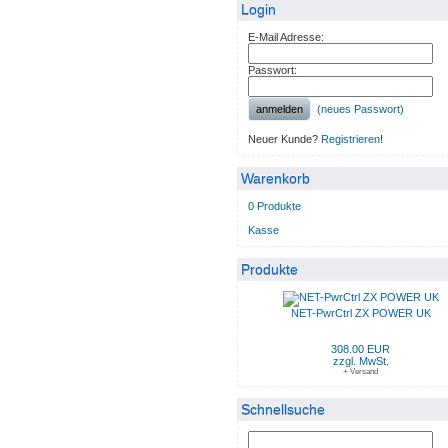
Login
E-Mail Adresse:
Passwort:
anmelden
(neues Passwort)
Neuer Kunde?
Registrieren
!
Warenkorb
0 Produkte
Kasse
Produkte
NET-PwrCtrl ZX POWER UK
308.00 EUR
zzgl. MwSt.
+ Versand
Schnellsuche