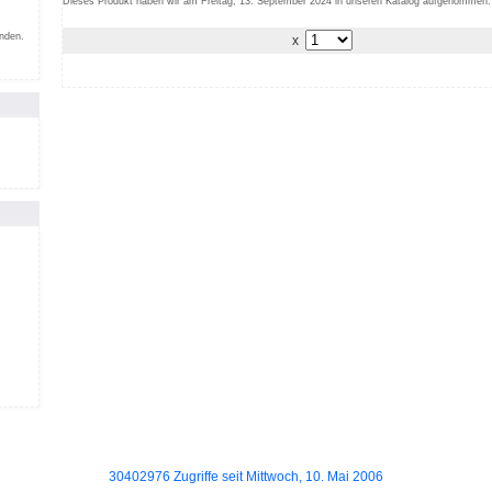
Dieses Produkt haben wir am Freitag, 13. September 2024 in unseren Katalog aufgenommen.
inden.
x
30402976 Zugriffe seit Mittwoch, 10. Mai 2006