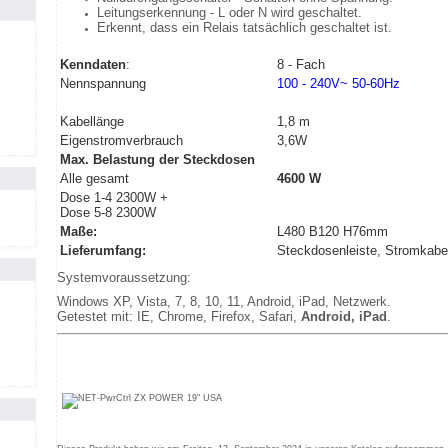
Leitungserkennung - L oder N wird geschaltet.
Erkennt, dass ein Relais tatsächlich geschaltet ist.
Kenndaten
:
8 - Fach
Nennspannung
100 - 240V~ 50
-60
Hz
Kabellänge
1,8 m
Eigenstromverbrauch
3,6W
Max. Belastung der Steckdosen
Alle gesamt
4600 W
Dose 1-4 2300W +
Dose 5-8 2300W
Maße:
L480 B120 H76mm
Lieferumfang:
Steckdosenleiste, Stromkabel
Systemvoraussetzung:
Windows XP, Vista, 7, 8, 10, 11, Android, iPad, Netzwerk.
Getestet mit: IE, Chrome, Firefox, Safari,
Android, iPad
.