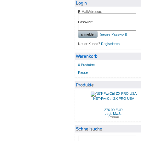
Login
E-Mail Adresse:
Passwort:
anmelden
(neues Passwort)
Neuer Kunde?
Registrieren
!
Warenkorb
0 Produkte
Kasse
Produkte
NET-PwrCtrl ZX PRO USA
276.00 EUR
zzgl. MwSt.
+ Versand
Schnellsuche