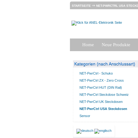
⇒
STARTSEITE
NET-PWRCTRL USA STECK
Home
Neue Produkte
Kategorien (nach Anschlussart)
NET-PwrCtrl - Schuko
NET-PwrCtrl ZX - Zero Cross
NET-PwrCtrl HUT (DIN Rail)
NET-PwrCtrl Steckdose Schweiz
NET-PwrCtrl UK Steckdosen
NET-PwrCtrl USA Steckdosen
Sensor