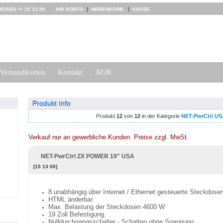
⇒
|
|
DOSEN
15 13 00
IHR KONTO
WARENKORB
KASSE
Versandkosten
Kontakt
AGB
Produkt Info
Produkt
12
von
12
in der Kategorie
NET-PwrCtrl US
Verkauf nur an gewerbliche Kunden. Preise zzgl. MwSt.
NET-PwrCtrl ZX POWER 19" USA
[15 13 00]
8 unabhängig über Internet / Ethernet gesteuerte Steckdose
HTML änderbar.
Max. Belastung der Steckdosen 4600 W
19 Zoll Befestigung.
Nulldurchgangsschalter - Schalten ohne Spannung.