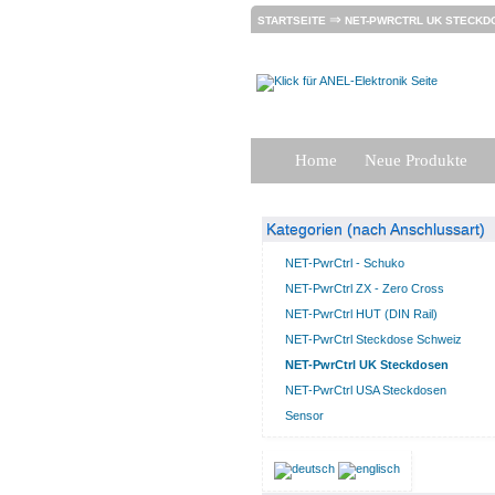
⇒
STARTSEITE
NET-PWRCTRL UK STECKD
Home
Neue Produkte
Kategorien (nach Anschlussart)
NET-PwrCtrl - Schuko
NET-PwrCtrl ZX - Zero Cross
NET-PwrCtrl HUT (DIN Rail)
NET-PwrCtrl Steckdose Schweiz
NET-PwrCtrl UK Steckdosen
NET-PwrCtrl USA Steckdosen
Sensor