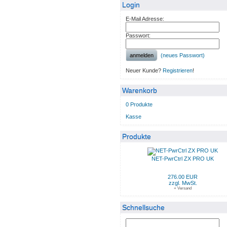
Login
E-Mail Adresse:
Passwort:
anmelden
(neues Passwort)
Neuer Kunde?
Registrieren
!
Warenkorb
0 Produkte
Kasse
Produkte
NET-PwrCtrl ZX PRO UK
276.00 EUR
zzgl. MwSt.
+ Versand
Schnellsuche