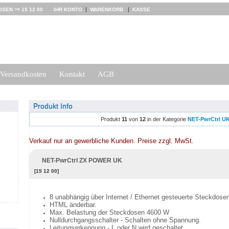
⇒
|
|
OSEN
15 12 00
IHR KONTO
WARENKORB
KASSE
Versandkosten
Kontakt
AGB
Produkt Info
Produkt
11
von
12
in der Kategorie
NET-PwrCtrl U
Verkauf nur an gewerbliche Kunden. Preise zzgl. MwSt.
NET-PwrCtrl ZX POWER UK
[15 12 00]
8 unabhängig über Internet / Ethernet gesteuerte Steckdose
HTML änderbar.
Max. Belastung der Steckdosen 4600 W
Nulldurchgangsschalter - Schalten ohne Spannung.
Leitungserkennung - L oder N wird geschaltet.