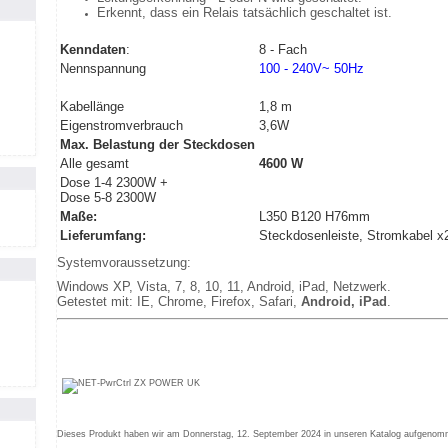
Erkennt, dass ein Relais tatsächlich geschaltet ist.
Kenndaten
:
8 - Fach
Nennspannung
100 - 240V~ 50Hz
Kabellänge
1,8 m
Eigenstromverbrauch
3,6W
Max. Belastung der Steckdosen
Alle gesamt
4600 W
Dose 1-4 2300W +
Dose 5-8 2300W
Maße:
L350 B120 H76mm
Lieferumfang:
Steckdosenleiste, Stromkabel x2
Systemvoraussetzung:
Windows XP, Vista, 7, 8, 10, 11, Android, iPad, Netzwerk.
Getestet mit: IE, Chrome, Firefox, Safari,
Android, iPad
.
Dieses Produkt haben wir am Donnerstag, 12. September 2024 in unseren Katalog aufgenom