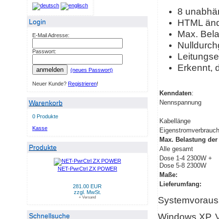
8 unabhän
HTML änd
Login
Max. Bel
E-Mail Adresse:
Nulldurch
Passwort:
Leitungse
Erkennt, d
anmelden
(neues Passwort)
Neuer Kunde?
Registrieren
!
Kenndaten
:
Warenkorb
Nennspannung
0 Produkte
Kabellänge
Kasse
Eigenstromverbrauc
Max. Belastung der
Produkte
Alle gesamt
Dose 1-4 2300W +
Dose 5-8 2300W
NET-PwrCtrl ZX POWER
Maße:
Lieferumfang:
281.00 EUR
zzgl. MwSt.
Systemvoraus
+ Versand
Windows XP, Vi
Schnellsuche