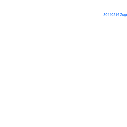
30440216 Zugri