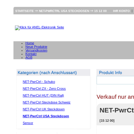
⇒
⇒
STARTSEITE
NET-PWRCTRL USA STECKDOSEN
15 12 00
IHR KONTO
Home
Neue Produkte
Versandkosten
Kontakt
AGB
Kategorien (nach Anschlussart)
Produkt Info
NET-PwrCtrl - Schuko
NET-PwrCtrl ZX - Zero Cross
Verkauf nur a
NET-PwrCtrl HUT (DIN Rail)
NET-PwrCtrl Steckdose Schweiz
NET-PwrCt
NET-PwrCtrl UK Steckdosen
NET-PwrCtrl USA Steckdosen
[15 12 00]
Sensor