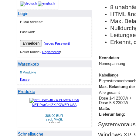
8 unabhän
HTML änd
Login
Max. Bel
E-Mail Adresse:
Nulldurch
Passwort:
Leitungse
Erkennt, d
anmelden
(neues Passwort)
Neuer Kunde?
Registrieren
!
Kenndaten
:
Warenkorb
Nennspannung
0 Produkte
Kabellänge
Kasse
Eigenstromverbrauc
Max. Belastung der
Produkte
Alle gesamt
Dose 1-4 2300W +
Dose 5-8 2300W
NET-PwrCtrl ZX POWER USA
Maße:
Lieferumfang:
308.00 EUR
zzgl. MwSt.
Systemvoraus
+ Versand
Windows XP, Vi
Schnellsuche