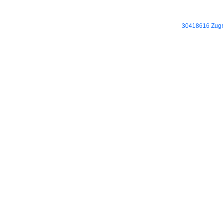
30418616 Zugri