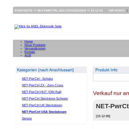
⇒
⇒
STARTSEITE
NET-PWRCTRL USA STECKDOSEN
15 12 00
IHR KONTO
Home
Neue Produkte
Versandkosten
Kontakt
AGB
Kategorien (nach Anschlussart)
Produkt Info
NET-PwrCtrl - Schuko
NET-PwrCtrl ZX - Zero Cross
Verkauf nur a
NET-PwrCtrl HUT (DIN Rail)
NET-PwrCtrl Steckdose Schweiz
NET-PwrCt
NET-PwrCtrl UK Steckdosen
NET-PwrCtrl USA Steckdosen
[15 12 00]
Sensor