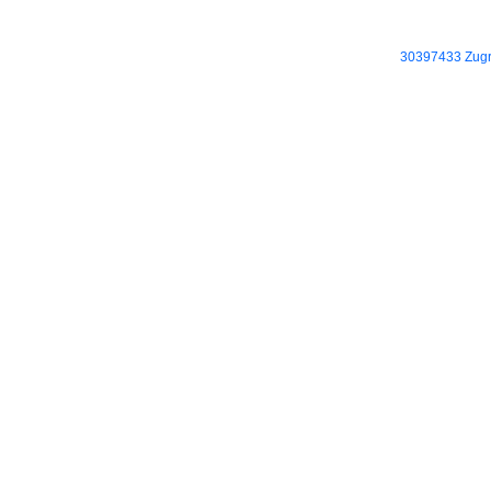
30397433 Zugri