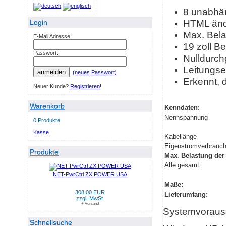
8 unabhän
HTML änd
Login
Max. Bel
E-Mail Adresse:
19 zoll Be
Passwort:
Nulldurch
Leitungse
anmelden
(neues Passwort)
Erkennt, d
Neuer Kunde?
Registrieren
!
Warenkorb
Kenndaten
:
Nennspannung
0 Produkte
Kasse
Kabellänge
Eigenstromverbrauc
Produkte
Max. Belastung der
Alle gesamt
NET-PwrCtrl ZX POWER USA
Maße:
308.00 EUR
Lieferumfang:
zzgl. MwSt.
+ Versand
Systemvoraus
Schnellsuche