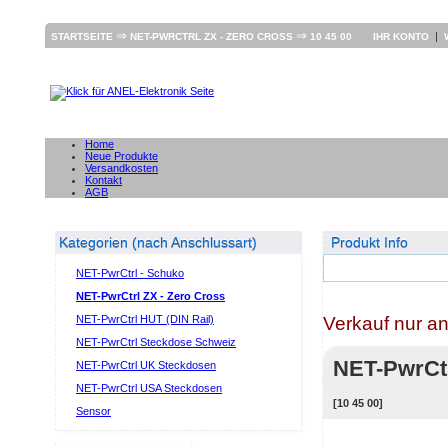
⇒
⇒
|
STARTSEITE
NET-PWRCTRL ZX - ZERO CROSS
10 45 00
IHR KONTO
Home
Neue Produkte
Versandkosten
Kontakt
AGB
Kategorien (nach Anschlussart)
Produkt Info
NET-PwrCtrl - Schuko
NET-PwrCtrl ZX - Zero Cross
Verkauf nur a
NET-PwrCtrl HUT (DIN Rail)
NET-PwrCtrl Steckdose Schweiz
NET-PwrCt
NET-PwrCtrl UK Steckdosen
NET-PwrCtrl USA Steckdosen
[10 45 00]
Sensor