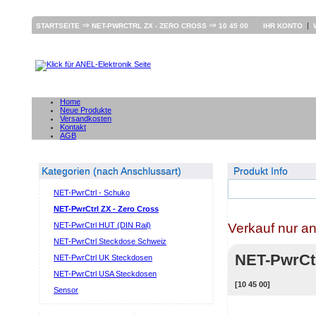
⇒
⇒
|
STARTSEITE
NET-PWRCTRL ZX - ZERO CROSS
10 45 00
IHR KONTO
Home
Neue Produkte
Versandkosten
Kontakt
AGB
Kategorien (nach Anschlussart)
Produkt Info
NET-PwrCtrl - Schuko
NET-PwrCtrl ZX - Zero Cross
Verkauf nur a
NET-PwrCtrl HUT (DIN Rail)
NET-PwrCtrl Steckdose Schweiz
NET-PwrCt
NET-PwrCtrl UK Steckdosen
NET-PwrCtrl USA Steckdosen
[10 45 00]
Sensor