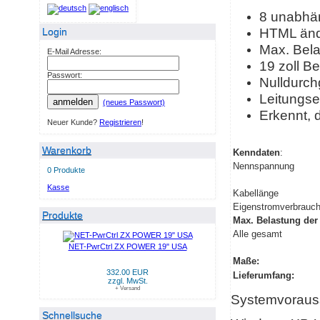
8 unabhän
HTML änd
Login
Max. Bel
E-Mail Adresse:
19 zoll Be
Passwort:
Nulldurch
Leitungse
anmelden
(neues Passwort)
Erkennt, d
Neuer Kunde?
Registrieren
!
Warenkorb
Kenndaten
:
Nennspannung
0 Produkte
Kasse
Kabellänge
Eigenstromverbrauc
Produkte
Max. Belastung der
Alle gesamt
NET-PwrCtrl ZX POWER 19" USA
Maße:
332.00 EUR
Lieferumfang:
zzgl. MwSt.
+ Versand
Systemvoraus
Schnellsuche