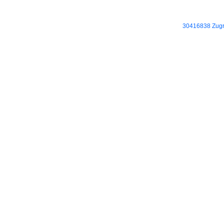
30416838 Zugri