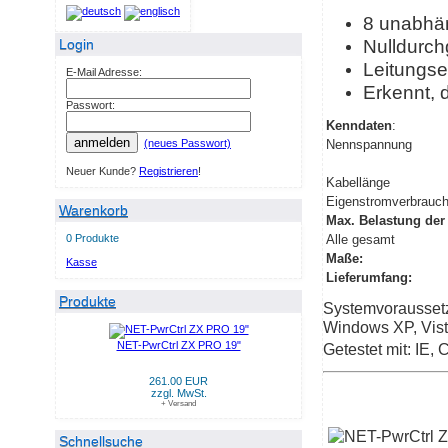
8 unabhän
Nulldurch
Login
Leitungse
E-Mail Adresse:
Erkennt, d
Passwort:
Kenndaten
:
anmelden
(neues Passwort)
Nennspannung
Neuer Kunde?
Registrieren
!
Kabellänge
Eigenstromverbrauc
Warenkorb
Max. Belastung der
0 Produkte
Alle gesamt
Maße:
Kasse
Lieferumfang:
Produkte
Systemvorausset
Windows XP, Vista
NET-PwrCtrl ZX PRO 19"
Getestet mit: IE, 
261.00 EUR
zzgl. MwSt.
+ Versand
Schnellsuche