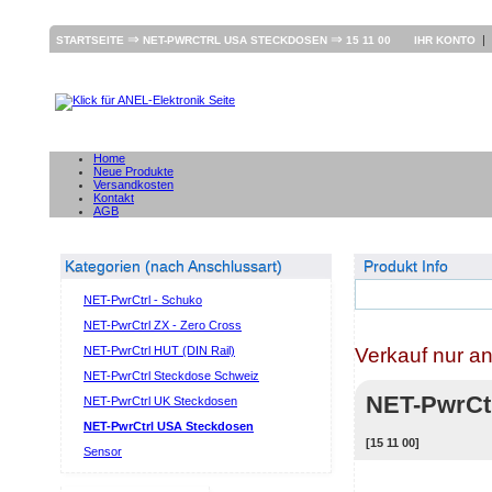
⇒
⇒
|
STARTSEITE
NET-PWRCTRL USA STECKDOSEN
15 11 00
IHR KONTO
Home
Neue Produkte
Versandkosten
Kontakt
AGB
Kategorien (nach Anschlussart)
Produkt Info
NET-PwrCtrl - Schuko
NET-PwrCtrl ZX - Zero Cross
Verkauf nur a
NET-PwrCtrl HUT (DIN Rail)
NET-PwrCtrl Steckdose Schweiz
NET-PwrCt
NET-PwrCtrl UK Steckdosen
NET-PwrCtrl USA Steckdosen
[15 11 00]
Sensor