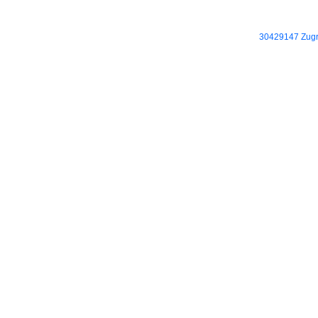
30429147 Zugri