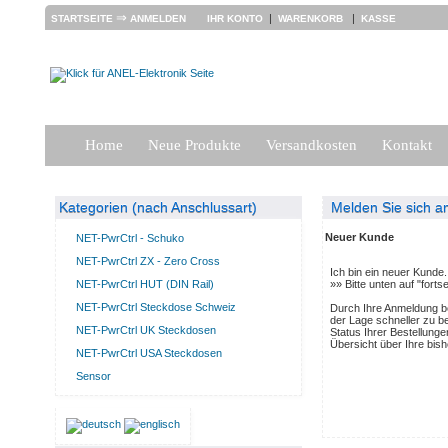
⇒
|
|
STARTSEITE
ANMELDEN
IHR KONTO
WARENKORB
KASSE
Home
Neue Produkte
Versandkosten
Kontakt
Kategorien (nach Anschlussart)
Melden Sie sich a
Neuer Kunde
NET-PwrCtrl - Schuko
NET-PwrCtrl ZX - Zero Cross
Ich bin ein neuer Kunde.
NET-PwrCtrl HUT (DIN Rail)
»» Bitte unten auf "forts
NET-PwrCtrl Steckdose Schweiz
Durch Ihre Anmeldung be
der Lage schneller zu be
NET-PwrCtrl UK Steckdosen
Status Ihrer Bestellung
Übersicht über Ihre bish
NET-PwrCtrl USA Steckdosen
Sensor