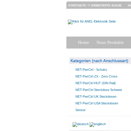
⇒
STARTSEITE
ERWEITERTE SUCHE
I
Home
Neue Produkte
Kategorien (nach Anschlussart)
NET-PwrCtrl - Schuko
NET-PwrCtrl ZX - Zero Cross
NET-PwrCtrl HUT (DIN Rail)
NET-PwrCtrl Steckdose Schweiz
NET-PwrCtrl UK Steckdosen
NET-PwrCtrl USA Steckdosen
Sensor