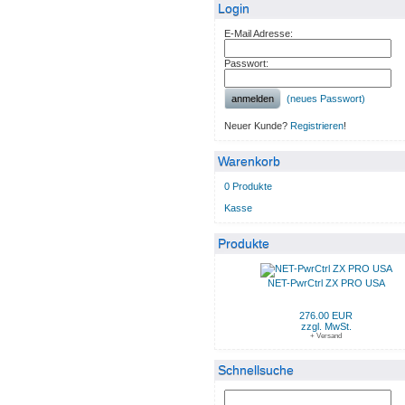
Login
E-Mail Adresse:
Passwort:
anmelden
(neues Passwort)
Neuer Kunde?
Registrieren
!
Warenkorb
0 Produkte
Kasse
Produkte
NET-PwrCtrl ZX PRO USA
276.00 EUR
zzgl. MwSt.
+ Versand
Schnellsuche