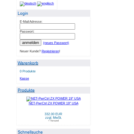
Login
E-Mail Adresse:
Passwort:
anmelden
(neues Passwort)
Neuer Kunde?
Registrieren
!
Warenkorb
0 Produkte
Kasse
Produkte
NET-PwrCtrl ZX POWER 19" USA
332.00 EUR
zzgl. MwSt.
+ Versand
Schnellsuche