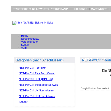
⇒
|
STARTSEITE
NET-PWRCTRL "REDUNDANT"
IHR KONTO
WARENKORB
Home
Neue Produkte
Versandkosten
Kontakt
AGB
Kategorien (nach Anschlussart)
NET-PwrCtrl "Red
NET-PwrCtrl - Schuko
Die N
NET-PwrCtrl ZX - Zero Cross
S
NET-PwrCtrl HUT (DIN Rail)
NET-PwrCtrl Steckdose Schweiz
Es gibt keine Produkte in
NET-PwrCtrl UK Steckdosen
NET-PwrCtrl USA Steckdosen
Sensor