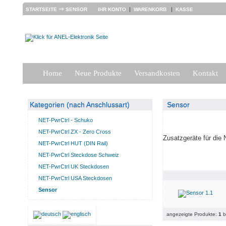
⇒
|
|
STARTSEITE
SENSOR
IHR KONTO
WARENKORB
KASSE
Home
Neue Produkte
Versandkosten
Kontakt
Kategorien (nach Anschlussart)
Sensor
NET-PwrCtrl - Schuko
NET-PwrCtrl ZX - Zero Cross
Zusatzgeräte für die
NET-PwrCtrl HUT (DIN Rail)
NET-PwrCtrl Steckdose Schweiz
NET-PwrCtrl UK Steckdosen
NET-PwrCtrl USA Steckdosen
Sensor
angezeigte Produkte:
1
b