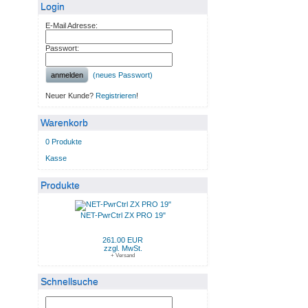
Login
E-Mail Adresse:
Passwort:
anmelden
(neues Passwort)
Neuer Kunde?
Registrieren
!
Warenkorb
0 Produkte
Kasse
Produkte
NET-PwrCtrl ZX PRO 19"
261.00 EUR
zzgl. MwSt.
+ Versand
Schnellsuche