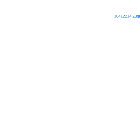
30412214 Zugri