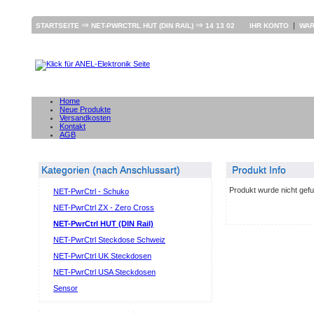
⇒
⇒
|
STARTSEITE
NET-PWRCTRL HUT (DIN RAIL)
14 13 02
IHR KONTO
WA
Home
Neue Produkte
Versandkosten
Kontakt
AGB
Kategorien (nach Anschlussart)
Produkt Info
Produkt wurde nicht gef
NET-PwrCtrl - Schuko
NET-PwrCtrl ZX - Zero Cross
NET-PwrCtrl HUT (DIN Rail)
NET-PwrCtrl Steckdose Schweiz
NET-PwrCtrl UK Steckdosen
NET-PwrCtrl USA Steckdosen
Sensor