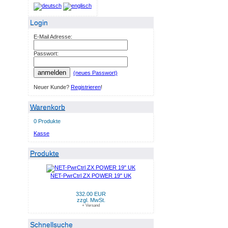
Login
E-Mail Adresse:
Passwort:
anmelden
(neues Passwort)
Neuer Kunde?
Registrieren
!
Warenkorb
0 Produkte
Kasse
Produkte
NET-PwrCtrl ZX POWER 19" UK
332.00 EUR
zzgl. MwSt.
+ Versand
Schnellsuche