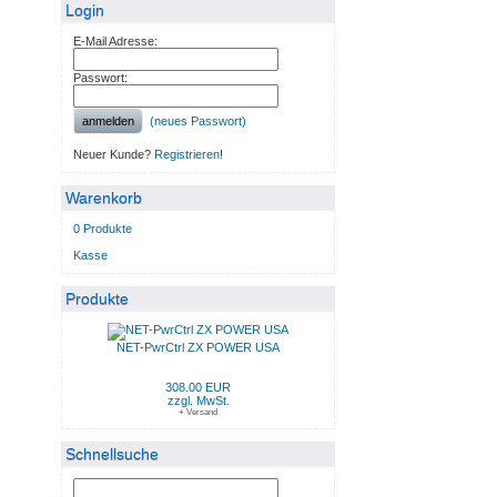
Login
E-Mail Adresse:
Passwort:
anmelden
(neues Passwort)
Neuer Kunde?
Registrieren
!
Warenkorb
0 Produkte
Kasse
Produkte
NET-PwrCtrl ZX POWER USA
308.00 EUR
zzgl. MwSt.
+ Versand
Schnellsuche