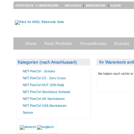
⇒
|
|
STARTSEITE
WARENKORB
IHR KONTO
WARENKORB
KASSE
Home
Neue Produkte
Versandkosten
Kontakt
Kategorien (nach Anschlussart)
Ihr Warenkorb enth
NET-PwrCtrl - Schuko
Sie haben noch nichts i
NET-PwrCtrl ZX - Zero Cross
NET-PwrCtrl HUT (DIN Rail)
NET-PwrCtrl Steckdose Schweiz
NET-PwrCtrl UK Steckdosen
NET-PwrCtrl USA Steckdosen
Sensor