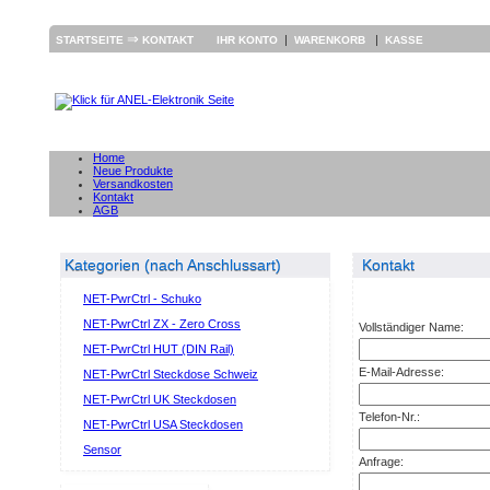
⇒
|
|
STARTSEITE
KONTAKT
IHR KONTO
WARENKORB
KASSE
Home
Neue Produkte
Versandkosten
Kontakt
AGB
Kategorien (nach Anschlussart)
Kontakt
NET-PwrCtrl - Schuko
NET-PwrCtrl ZX - Zero Cross
Vollständiger Name:
NET-PwrCtrl HUT (DIN Rail)
E-Mail-Adresse:
NET-PwrCtrl Steckdose Schweiz
NET-PwrCtrl UK Steckdosen
Telefon-Nr.:
NET-PwrCtrl USA Steckdosen
Sensor
Anfrage: