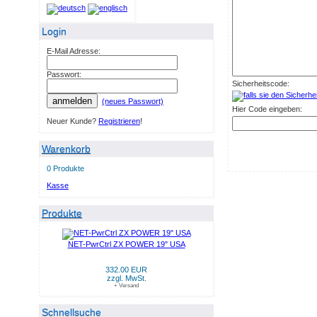
Login
E-Mail Adresse:
Passwort:
Sicherheitscode:
anmelden
(neues Passwort)
Hier Code eingeben:
Neuer Kunde?
Registrieren
!
Warenkorb
0 Produkte
Kasse
Produkte
NET-PwrCtrl ZX POWER 19" USA
332.00 EUR
zzgl. MwSt.
+ Versand
Schnellsuche