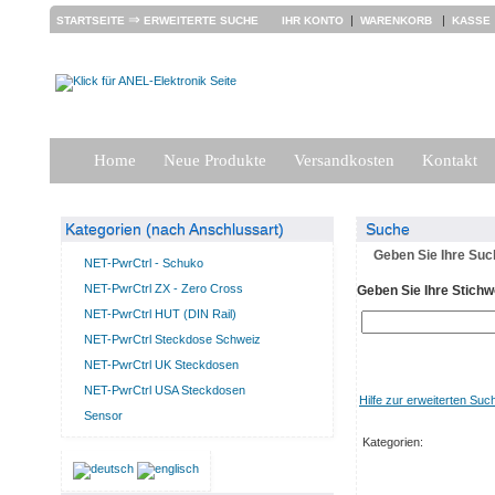
⇒
|
|
STARTSEITE
ERWEITERTE SUCHE
IHR KONTO
WARENKORB
KASSE
Home
Neue Produkte
Versandkosten
Kontakt
Kategorien (nach Anschlussart)
Suche
Geben Sie Ihre Such
NET-PwrCtrl - Schuko
NET-PwrCtrl ZX - Zero Cross
Geben Sie Ihre Stichw
NET-PwrCtrl HUT (DIN Rail)
NET-PwrCtrl Steckdose Schweiz
NET-PwrCtrl UK Steckdosen
NET-PwrCtrl USA Steckdosen
Hilfe zur erweiterten Suc
Sensor
Kategorien: