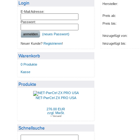
Login
Hersteller:
E-Mail Adresse:
Preis ab:
Passwort:
Preis bis:
anmelden
(neues Passwort)
hinzugefügt von:
Neuer Kunde?
Registrieren
!
hinzugefügt bis:
Warenkorb
0 Produkte
Kasse
Produkte
NET-PwrCtrl ZX PRO USA
276.00 EUR
zzgl. MwSt.
+ Versand
Schnellsuche