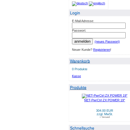
Login
E-Mail Adresse:
Passwort:
anmelden
(neues Passwort)
Neuer Kunde?
Registrieren
!
Warenkorb
0 Produkte
Kasse
Produkte
NET-PwrCtrl ZX POWER 19"
304.00 EUR
zzgl. MwSt.
+ Versand
Schnellsuche