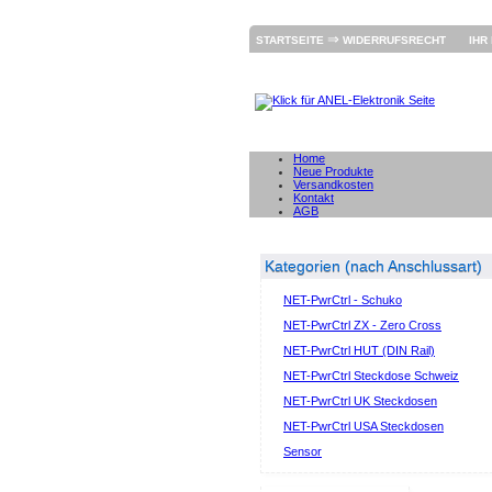
⇒
STARTSEITE
WIDERRUFSRECHT
IHR
Home
Neue Produkte
Versandkosten
Kontakt
AGB
Kategorien (nach Anschlussart)
NET-PwrCtrl - Schuko
NET-PwrCtrl ZX - Zero Cross
NET-PwrCtrl HUT (DIN Rail)
NET-PwrCtrl Steckdose Schweiz
NET-PwrCtrl UK Steckdosen
NET-PwrCtrl USA Steckdosen
Sensor