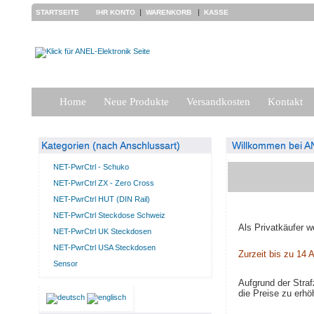
|
|
STARTSEITE
IHR KONTO
WARENKORB
KASSE
Home
Neue Produkte
Versandkosten
Kontakt
Kategorien (nach Anschlussart)
Willkommen bei AN
NET-PwrCtrl - Schuko
NET-PwrCtrl ZX - Zero Cross
NET-PwrCtrl HUT (DIN Rail)
NET-PwrCtrl Steckdose Schweiz
Als Privatkäufer w
NET-PwrCtrl UK Steckdosen
NET-PwrCtrl USA Steckdosen
Zurzeit bis zu 14 A
Sensor
Aufgrund der Stra
die Preise zu erhö