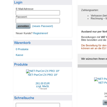
Login
E-Mail Adresse:
Zahlungsarten:
Vorkasse (bei
Passwort:
Rechnung – f
anmelden
(neues Passwort)
Ausland nur per Vor
Neuer Kunde?
Registrieren
!
Bestellungen mit
VAT 
Bitte bestellen und d
Warenkorb
Die Bestellung für de
können wir an die EU
0 Produkte
Kasse
Wir wünschen Ihnen ei
Produkte
NEUE PRODUKTE IM AU
NET-PwrCtrl ZX PRO 19"
NET-Pw
261.00 EUR
zzgl. MwSt.
+ Versand
26
zz
Schnellsuche
W