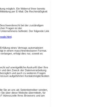
tung möglich. Ein Widerruf Ihrer bereits
e Mitteilung per E-Mail. Die Rechtmäßigkeit
n Beschwerderecht bei der zuständigen
cher Fragen ist der
 Unternehmens befindet. Der folgende Link
-node.html
.
Erfüllung eines Vertrags automatisiert
rfolgt in einem maschinenlesbaren Format.
erlangen, erfolgt dies nur, soweit es
ht auf unentgeltliche Auskunft über Ihre
r und den Zweck der Datenverarbeitung
sbezüglich und auch zu weiteren Fragen
ressum aufgeführten Kontaktmöglichkeiten
ie Sie an uns als Seitenbetreiber senden,
Sie über diese Website übermitteln, für
s://“ Adresszeile Ihres Browsers und am