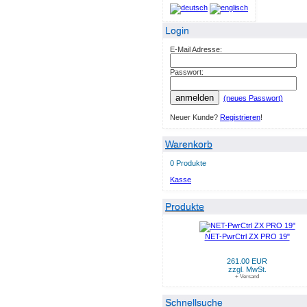
Login
E-Mail Adresse:
Passwort:
anmelden
(neues Passwort)
Neuer Kunde?
Registrieren
!
Warenkorb
0 Produkte
Kasse
Produkte
NET-PwrCtrl ZX PRO 19"
261.00 EUR
zzgl. MwSt.
+ Versand
Schnellsuche