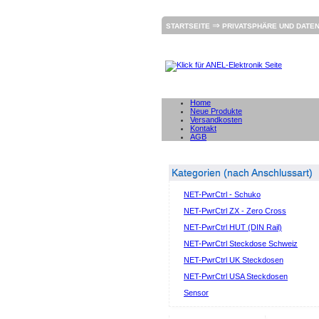
⇒
STARTSEITE
PRIVATSPHÄRE UND DATE
Home
Neue Produkte
Versandkosten
Kontakt
AGB
Kategorien (nach Anschlussart)
NET-PwrCtrl - Schuko
NET-PwrCtrl ZX - Zero Cross
NET-PwrCtrl HUT (DIN Rail)
NET-PwrCtrl Steckdose Schweiz
NET-PwrCtrl UK Steckdosen
NET-PwrCtrl USA Steckdosen
Sensor