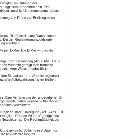
wendigkeit im Rahmen der
er Logistikunternehmen sein. Eine
e dieser ausdrücklich zugestimmt haben.
beitung von Daten zur Erfüllung eines
eren. Die übermittelten Daten dienen
. Bei der Registrierung abgefragte
rung ablehnen.
e per E-Mail. Die E-Mail wird an die
e Ihrer Einwilligung (Art. 6 Abs. 1 lit. a
Für den Widerruf genügt eine formlose
g bleibt vom Widerruf unberührt.
den Sie auf unserer Website registriert
etzliche Aufbewahrungsfristen bleiben
e. Eine Verifizierung der angegebenen E-
 Ergänzende Daten werden nicht erhoben
rsand des Newsletters.
lage Ihrer Einwilligung (Art. 6 Abs. 1 lit.
eit möglich. Für den Widerruf genügt eine
m Newsletter ab. Die Rechtmäßigkeit der
ung gelöscht. Sollten diese Daten für
diese weiterhin bei uns.