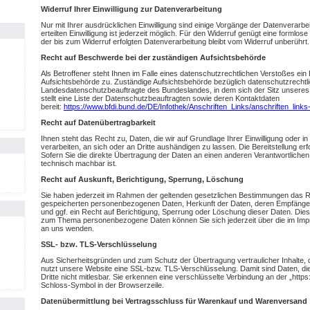
Widerruf Ihrer Einwilligung zur Datenverarbeitung
Nur mit Ihrer ausdrücklichen Einwilligung sind einige Vorgänge der Datenverarbei
erteilten Einwilligung ist jederzeit möglich. Für den Widerruf genügt eine formlos
der bis zum Widerruf erfolgten Datenverarbeitung bleibt vom Widerruf unberührt.
Recht auf Beschwerde bei der zuständigen Aufsichtsbehörde
Als Betroffener steht Ihnen im Falle eines datenschutzrechtlichen Verstoßes ei
Aufsichtsbehörde zu. Zuständige Aufsichtsbehörde bezüglich datenschutzrechtli
Landesdatenschutzbeauftragte des Bundeslandes, in dem sich der Sitz unseres
stellt eine Liste der Datenschutzbeauftragten sowie deren Kontaktdaten
bereit:
https://www.bfdi.bund.de/DE/Infothek/Anschriften_Links/anschriften_links
Recht auf Datenübertragbarkeit
Ihnen steht das Recht zu, Daten, die wir auf Grundlage Ihrer Einwilligung oder in 
verarbeiten, an sich oder an Dritte aushändigen zu lassen. Die Bereitstellung e
Sofern Sie die direkte Übertragung der Daten an einen anderen Verantwortlichen v
technisch machbar ist.
Recht auf Auskunft, Berichtigung, Sperrung, Löschung
Sie haben jederzeit im Rahmen der geltenden gesetzlichen Bestimmungen das Rec
gespeicherten personenbezogenen Daten, Herkunft der Daten, deren Empfänge
und ggf. ein Recht auf Berichtigung, Sperrung oder Löschung dieser Daten. Die
zum Thema personenbezogene Daten können Sie sich jederzeit über die im Imp
an uns wenden.
SSL- bzw. TLS-Verschlüsselung
Aus Sicherheitsgründen und zum Schutz der Übertragung vertraulicher Inhalte, d
nutzt unsere Website eine SSL-bzw. TLS-Verschlüsselung. Damit sind Daten, die 
Dritte nicht mitlesbar. Sie erkennen eine verschlüsselte Verbindung an der „http
Schloss-Symbol in der Browserzeile.
Datenübermittlung bei Vertragsschluss für Warenkauf und Warenversand