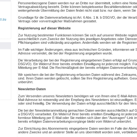
Personenbezogene Daten werden nur an Dritte nur übermittelt, sofern eine Not
Vertragsabwicklung besteht. Dritte können beispielsweise Bezahldienstleister od
weitergehende Übermittlung der Daten findet nicht statt bzw. nur dann, wenn Si
Grundlage für die Datenverarbeitung ist Art. 6 Abs. 1 lit. b DSGVO, der die Verar
t zu
Vertrags oder vorvertraglicher Maßnahmen gestattet.
Registrierung auf dieser Website
Zur Nutzung bestimmter Funktionen können Sie sich auf unserer Website registri
ausschließlich zum Zwecke der Nutzung des jeweiligen Angebotes oder Dienstes
Pflichtangaben sind vollständig anzugeben. Andernfalls werden wir die Registrie
Im Falle wichtiger Änderungen, etwa aus technischen Gründen, informieren wir Si
Adresse versendet, die bei der Registrierung angegeben wurde.
Die Verarbeitung der bei der Registrierung eingegebenen Daten erfolgt auf Grundlag
DSGVO). Ein Widerruf Ihrer bereits erteilten Einwilligung ist jederzeit möglich. 
Mitteilung per E-Mail. Die Rechtmäßigkeit der bereits erfolgten Datenverarbeitun
Wir speichern die bei der Registrierung erfassten Daten während des Zeitraums, 
sind. Ihren Daten werden gelöscht, sollten Sie Ihre Registrierung aufheben. Ges
unberührt.
Newsletter-Daten
Zum Versenden unseres Newsletters benötigen wir von Ihnen eine E-Mail-Adress
Mail-Adresse ist notwendig und der Empfang des Newsletters ist einzuwilligen.
oder sind freiwillig. Die Verwendung der Daten erfolgt ausschließlich für den Ve
Die bei der Newsletteranmeldung gemachten Daten werden ausschließlich auf Grund
a DSGVO) verarbeitet. Ein Widerruf Ihrer bereits erteilten Einwilligung ist jederz
formlose Mitteilung per E-Mail oder Sie melden sich über den "Austragen"-Link i
bereits erfolgten Datenverarbeitungsvorgänge bleibt vom Widerruf unberührt.
Zur Einrichtung des Abonnements eingegebene Daten werden im Falle der Abmeld
andere Zwecke und an anderer Stelle an uns übermittelt worden sein, verbleiben 