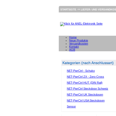
⇒
STARTSEITE
LIEFER- UND VERSANDKO
Home
Neue Produkte
Versandkosten
Kontakt
AGB
Kategorien (nach Anschlussart)
NET-PwrCtrl - Schuko
NET-PwrCtrl ZX - Zero Cross
NET-PwrCtrl HUT (DIN Rail)
NET-PwrCtrl Steckdose Schweiz
NET-PwrCtrl UK Steckdosen
NET-PwrCtrl USA Steckdosen
Sensor