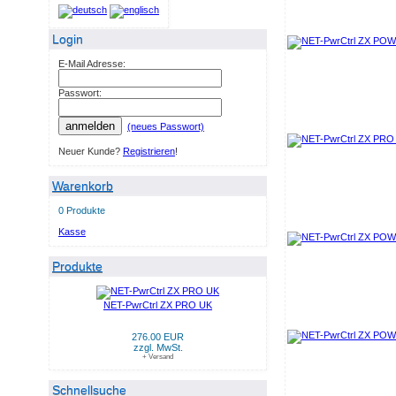
Login
E-Mail Adresse:
Passwort:
anmelden
(neues Passwort)
Neuer Kunde?
Registrieren
!
Warenkorb
0 Produkte
Kasse
Produkte
NET-PwrCtrl ZX PRO UK
276.00 EUR
zzgl. MwSt.
+ Versand
Schnellsuche