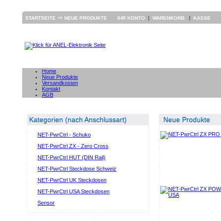
⇒
|
|
STARTSEITE
NEUE PRODUKTE
IHR KONTO
WARENKORB
KASSE
Home
Neue Produkte
Versandkosten
Kontakt
AGB
Kategorien (nach Anschlussart)
Neue Produkte
NET-PwrCtrl - Schuko
NET-PwrCtrl ZX - Zero Cross
NET-PwrCtrl HUT (DIN Rail)
NET-PwrCtrl Steckdose Schweiz
NET-PwrCtrl UK Steckdosen
NET-PwrCtrl USA Steckdosen
Sensor