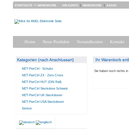
⇒
|
|
STARTSEITE
WARENKORB
IHR KONTO
WARENKORB
KASSE
Home
Neue Produkte
Versandkosten
Kontakt
Kategorien (nach Anschlussart)
Ihr Warenkorb enth
NET-PwrCtrl - Schuko
Sie haben noch nichts i
NET-PwrCtrl ZX - Zero Cross
NET-PwrCtrl HUT (DIN Rail)
NET-PwrCtrl Steckdose Schweiz
NET-PwrCtrl UK Steckdosen
NET-PwrCtrl USA Steckdosen
Sensor