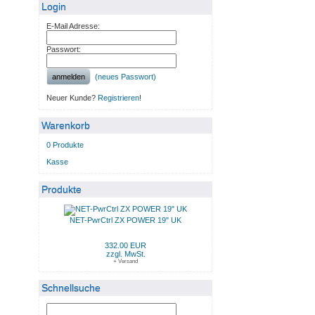
Login
E-Mail Adresse:
Passwort:
anmelden
(neues Passwort)
Neuer Kunde?
Registrieren
!
Warenkorb
0 Produkte
Kasse
Produkte
NET-PwrCtrl ZX POWER 19" UK
332.00 EUR
zzgl. MwSt.
+ Versand
Schnellsuche