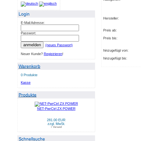
Login
Hersteller:
E-Mail Adresse:
Preis ab:
Passwort:
Preis bis:
anmelden
(neues Passwort)
hinzugefügt von:
Neuer Kunde?
Registrieren
!
hinzugefügt bis:
Warenkorb
0 Produkte
Kasse
Produkte
NET-PwrCtrl ZX POWER
281.00 EUR
zzgl. MwSt.
+ Versand
Schnellsuche