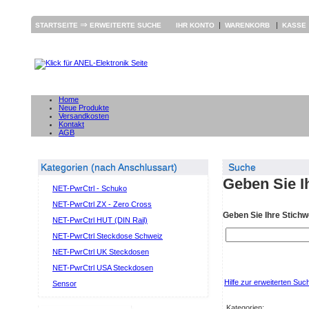
⇒
|
|
STARTSEITE
ERWEITERTE SUCHE
IHR KONTO
WARENKORB
KASSE
Home
Neue Produkte
Versandkosten
Kontakt
AGB
Kategorien (nach Anschlussart)
Suche
Geben Sie I
NET-PwrCtrl - Schuko
NET-PwrCtrl ZX - Zero Cross
Geben Sie Ihre Stichw
NET-PwrCtrl HUT (DIN Rail)
NET-PwrCtrl Steckdose Schweiz
NET-PwrCtrl UK Steckdosen
NET-PwrCtrl USA Steckdosen
Hilfe zur erweiterten Suc
Sensor
Kategorien: