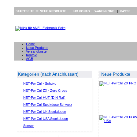
⇒
|
|
STARTSEITE
NEUE PRODUKTE
IHR KONTO
WARENKORB
KASSE
Home
Neue Produkte
Versandkosten
Kontakt
AGB
Kategorien (nach Anschlussart)
Neue Produkte
NET-PwrCtrl - Schuko
NET-PwrCtrl ZX - Zero Cross
NET-PwrCtrl HUT (DIN Rail)
NET-PwrCtrl Steckdose Schweiz
NET-PwrCtrl UK Steckdosen
NET-PwrCtrl USA Steckdosen
Sensor