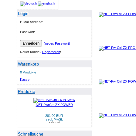
Login
E-Mail Adresse:
Passwort:
anmelden
(neues Passwort)
Neuer Kunde?
Registrieren
!
Warenkorb
0 Produkte
Kasse
Produkte
NET-PwrCtrl ZX POWER
281.00 EUR
zzgl. MwSt.
+ Versand
Schnellsuche