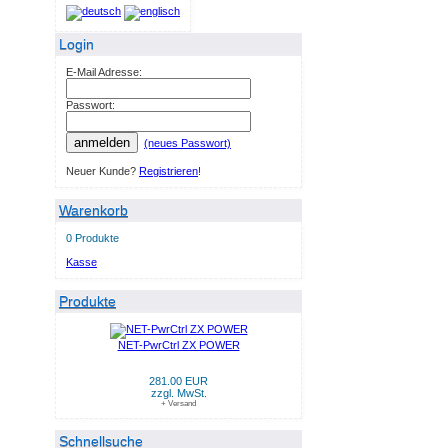
Login
E-Mail Adresse:
Passwort:
anmelden
(neues Passwort)
Neuer Kunde?
Registrieren
!
Warenkorb
0 Produkte
Kasse
Produkte
NET-PwrCtrl ZX POWER
281.00 EUR
zzgl. MwSt.
+ Versand
Schnellsuche