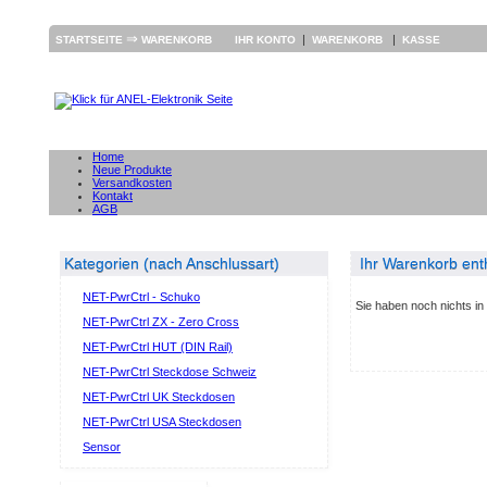
⇒
|
|
STARTSEITE
WARENKORB
IHR KONTO
WARENKORB
KASSE
Home
Neue Produkte
Versandkosten
Kontakt
AGB
Kategorien (nach Anschlussart)
Ihr Warenkorb enth
NET-PwrCtrl - Schuko
Sie haben noch nichts i
NET-PwrCtrl ZX - Zero Cross
NET-PwrCtrl HUT (DIN Rail)
NET-PwrCtrl Steckdose Schweiz
NET-PwrCtrl UK Steckdosen
NET-PwrCtrl USA Steckdosen
Sensor